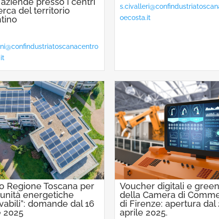
 aziende presso i centri
s.civalleri@confindustriatosca
erca del territorio
oecosta.it
ntino
dini@confindustriatoscanacentro
it
o Regione Toscana per
Voucher digitali e gree
unità energetiche
della Camera di Comme
vabili”: domande dal 16
di Firenze: apertura dal
e 2025
aprile 2025.