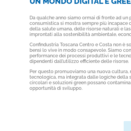
UN MONDO DIGITAL E GRE
Da qualche anno siamo ormai di fronte ad un p
consumistica si mostra sempre più incapace di 
della salute umana, delle risorse naturali e l
improntati alla sostenibilità ambientale, econ
Confindustria Toscana Centro e Costa non è s
bensì lo vive in modo consapevole. Siamo convi
performance dei processi produttivi e le tecn
dipendenti dall’utilizzo efficiente delle risorse.
Per questo promuoviamo una nuova cultura, n
tecnologica, ma integrata dalle logiche della s
circolari e soluzioni green possano contaminar
opportunità di sviluppo.