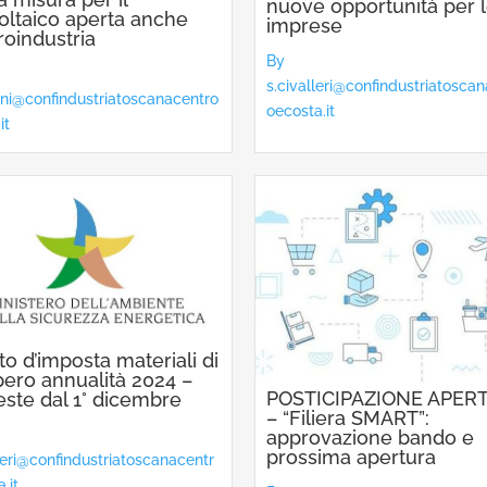
nuove opportunità per 
oltaico aperta anche
imprese
groindustria
By
s.civalleri@confindustriatosca
dini@confindustriatoscanacentro
oecosta.it
it
to d’imposta materiali di
ero annualità 2024 –
POSTICIPAZIONE APER
este dal 1° dicembre
– “Filiera SMART”:
approvazione bando e
prossima apertura
lleri@confindustriatoscanacentr
.it