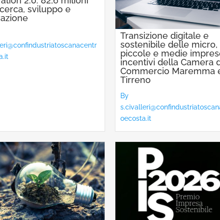
ation 2.0: 82,6 milioni
icerca, sviluppo e
vazione
Transizione digitale e
sostenibile delle micro,
lleri@confindustriatoscanacentr
piccole e medie impres
.it
incentivi della Camera d
Commercio Maremma 
Tirreno
By
s.civalleri@confindustriatosca
oecosta.it