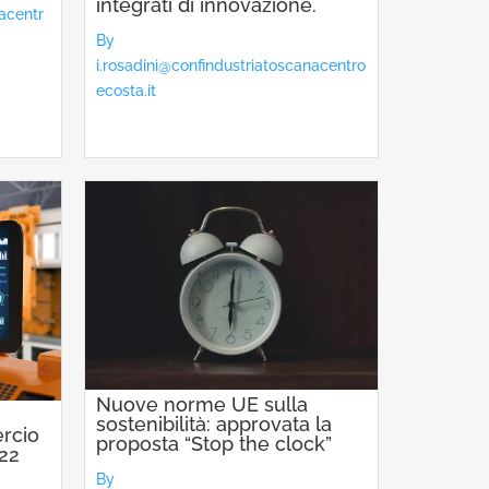
integrati di innovazione.
nacentr
By
i.rosadini@confindustriatoscanacentro
ecosta.it
Nuove norme UE sulla
n
sostenibilità: approvata la
rcio
proposta “Stop the clock”
 22
By