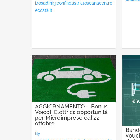
i.rosadini@confindustriatoscanacentro
ecosta.it
AGGIORNAMENTO – Bonus
Veicoli Elettrici: opportunità
per Microimprese dal 22
ottobre
Bando
By
vouch