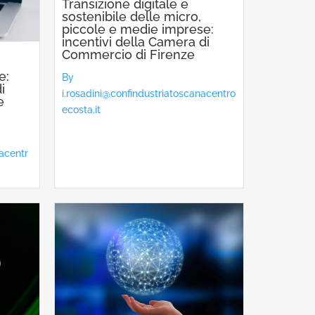
Transizione digitale e
sostenibile delle micro,
piccole e medie imprese:
incentivi della Camera di
Commercio di Firenze
e:
By
i
i.rosadini@confindustriatoscanacentro
e
ecosta.it
nacentr