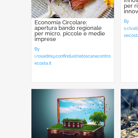
Innov
per r
inno
By
Economia Circolare:
apertura bando regionale
s.civa
per micro, piccole e medie
oecosta
imprese
By
i.rosadini@confindustriatoscanacentro
ecosta.it