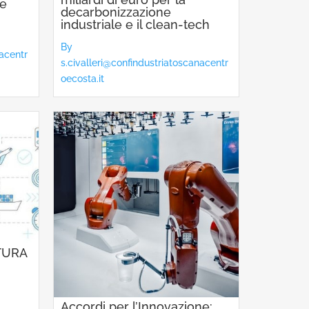
le
decarbonizzazione
industriale e il clean-tech
By
nacentr
s.civalleri@confindustriatoscanacentr
oecosta.it
TURA
Accordi per l’Innovazione: