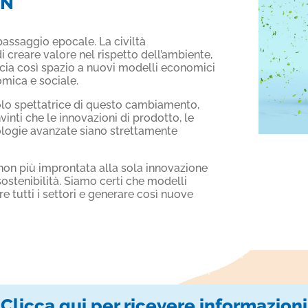
EN
assaggio epocale. La civiltà
creare valore nel rispetto dell’ambiente,
ascia così spazio a nuovi modelli economici
omica e sociale.
olo spettatrice di questo cambiamento,
nti che le innovazioni di prodotto, le
ologie avanzate siano strettamente
on più improntata alla sola innovazione
ostenibilità. Siamo certi che modelli
e tutti i settori e generare così nuove
Clicca qui per ricevere informazioni