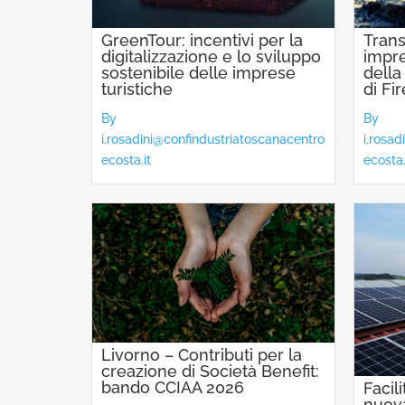
GreenTour: incentivi per la
Trans
digitalizzazione e lo sviluppo
impre
sostenibile delle imprese
dell
turistiche
di Fi
By
By
i.rosadini@confindustriatoscanacentro
i.rosa
ecosta.it
ecosta.
Livorno – Contributi per la
creazione di Società Benefit:
bando CCIAA 2026
Facil
nuova