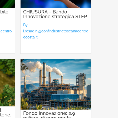
bile
CHIUSURA – Bando
Innovazione strategica STEP
By
acentro
i.rosadini@confindustriatoscanacentro
ecosta.it
t
Fondo Innovazione: 2,9
terie:
miliardi di euro per la