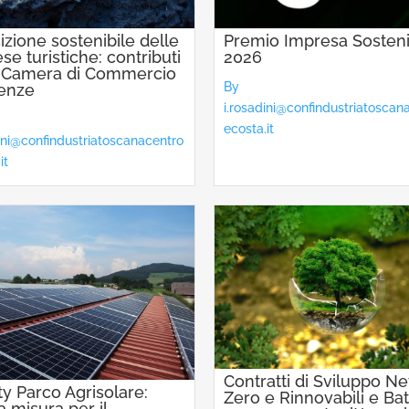
izione sostenibile delle
Premio Impresa Sosteni
se turistiche: contributi
2026
a Camera di Commercio
By
renze
i.rosadini@confindustriatoscan
ecosta.it
dini@confindustriatoscanacentro
it
Contratti di Sviluppo Ne
ity Parco Agrisolare:
Zero e Rinnovabili e Bat
 misura per il