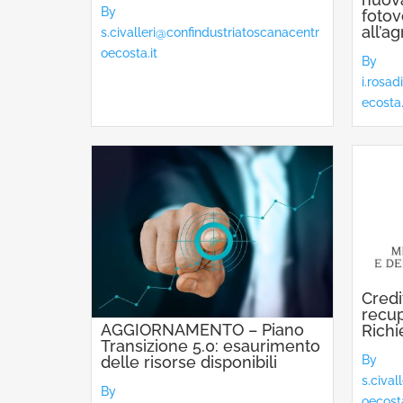
By
fotov
all’a
s.civalleri@confindustriatoscanacentr
oecosta.it
By
i.rosa
ecosta.
Credi
recup
AGGIORNAMENTO – Piano
Richi
Transizione 5.0: esaurimento
delle risorse disponibili
By
s.civa
By
oecosta