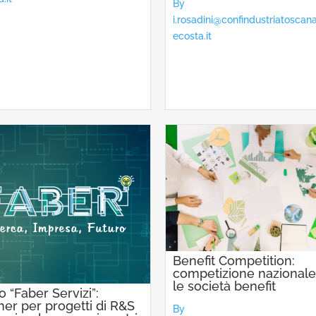
By
i.rosadini@confindustriatoscan
ecosta.it
Benefit Competition:
competizione nazionale
le società benefit
 “Faber Servizi”:
er per progetti di R&S
By