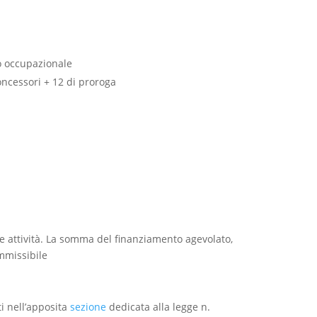
o occupazionale
oncessori + 12 di proroga
le attività. La somma del finanziamento agevolato,
mmissibile
i nell’apposita
sezione
dedicata alla legge n.