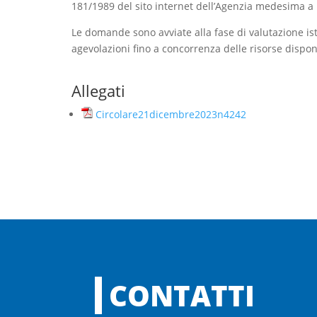
181/1989 del sito internet dell’Agenzia medesima a
Le domande sono avviate alla fase di valutazione i
agevolazioni fino a concorrenza delle risorse disponi
Allegati
Circolare21dicembre2023n4242
CONTATTI