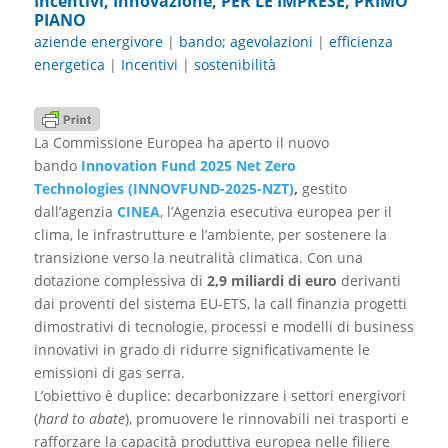
Incentivi
,
Innovazione
,
PER LE IMPRESE
,
PRIMO
PIANO
aziende energivore
|
bando; agevolazioni
|
efficienza
energetica
|
Incentivi
|
sostenibilità
La Commissione Europea ha aperto il nuovo
bando
Innovation Fund 2025 Net Zero
Technologies (INNOVFUND-2025-NZT)
,
gestito
dall’agenzia
CINEA
, l’Agenzia esecutiva europea per il
clima, le infrastrutture e l’ambiente, per sostenere la
transizione verso la neutralità climatica. Con una
dotazione complessiva di
2,9 miliardi di euro
derivanti
dai proventi del sistema EU-ETS, la call finanzia progetti
dimostrativi di tecnologie, processi e modelli di business
innovativi in ​​grado di ridurre significativamente le
emissioni di gas serra.
L’obiettivo è duplice: decarbonizzare i settori energivori
(
hard to abate
), promuovere le rinnovabili nei trasporti e
rafforzare la capacità produttiva europea nelle filiere