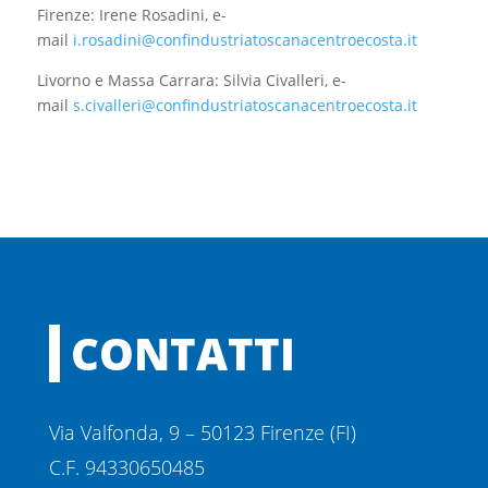
Firenze: Irene Rosadini, e-
mail
i.rosadini@confindustriatoscanacentroecosta.it
Livorno e Massa Carrara: Silvia Civalleri, e-
mail
s.civalleri@confindustriatoscanacentroecosta.it
CONTATTI
Via Valfonda, 9 – 50123 Firenze (FI)
C.F. 94330650485