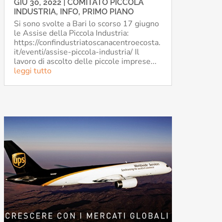
GIU 30, 2022
|
COMITATO PICCOLA
INDUSTRIA
,
INFO
,
PRIMO PIANO
Si sono svolte a Bari lo scorso 17 giugno
le Assise della Piccola Industria:
https://confindustriatoscanacentroecosta.
it/eventi/assise-piccola-industria/ Il
lavoro di ascolto delle piccole imprese...
leggi tutto