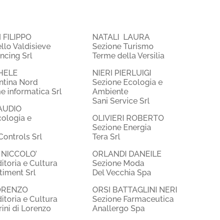
 FILIPPO
NATALI LAURA
lo Valdisieve
Sezione Turismo
ncing Srl
Terme della Versilia
CHELE
NIERI PIERLUIGI
ntina Nord
Sezione Ecologia e
informatica Srl
Ambiente
Sani Service Srl
AUDIO
cologia e
OLIVIERI ROBERTO
Sezione Energia
ontrols Srl
Tera Srl
 NICCOLO’
ORLANDI DANEILE
itoria e Cultura
Sezione Moda
timent Srl
Del Vecchia Spa
LORENZO
ORSI BATTAGLINI NERI
itoria e Cultura
Sezione Farmaceutica
rini di Lorenzo
Anallergo Spa