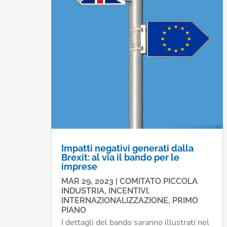
Impatti negativi generati dalla
Brexit: al via il bando per le
imprese
MAR 29, 2023
|
COMITATO PICCOLA
INDUSTRIA
,
INCENTIVI
,
INTERNAZIONALIZZAZIONE
,
PRIMO
PIANO
I dettagli del bando saranno illustrati nel