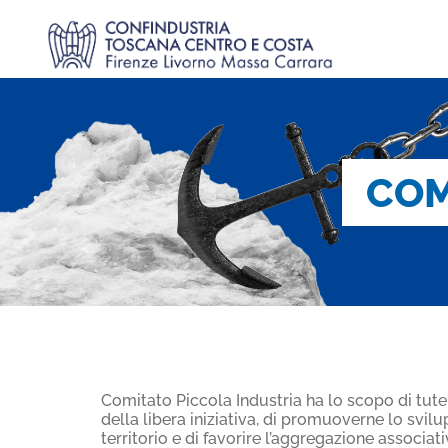
COM
Comitato Piccola Industria ha lo scopo di tutel
della libera iniziativa, di promuoverne lo svi
territorio e di favorire l’aggregazione associati