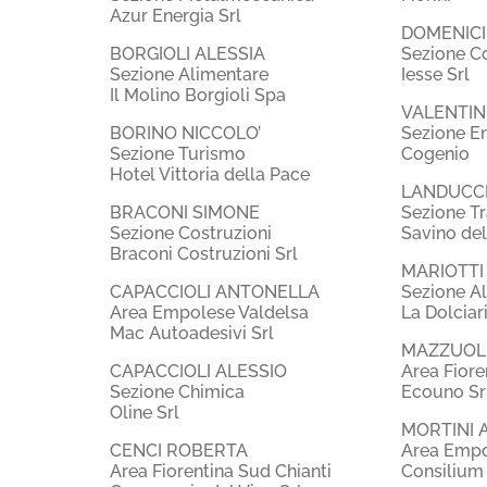
Azur Energia Srl
DOMENIC
BORGIOLI ALESSIA
Sezione Co
Sezione Alimentare
Iesse Srl
Il Molino Borgioli Spa
VALENTIN
BORINO NICCOLO’
Sezione E
Sezione Turismo
Cogenio
Hotel Vittoria della Pace
LANDUCCI
BRACONI SIMONE
Sezione Tr
Sezione Costruzioni
Savino del
Braconi Costruzioni Srl
MARIOTTI
CAPACCIOLI ANTONELLA
Sezione A
Area Empolese Valdelsa
La Dolciari
Mac Autoadesivi Srl
MAZZUOL
CAPACCIOLI ALESSIO
Area Fiore
Sezione Chimica
Ecouno Sr
Oline Srl
MORTINI 
CENCI ROBERTA
Area Empo
Area Fiorentina Sud Chianti
Consilium I