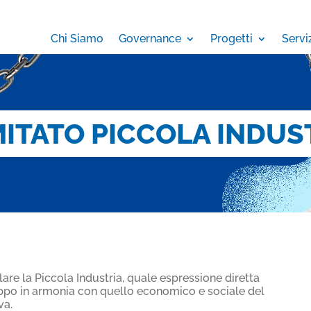
Chi Siamo
Governance
Progetti
Servi
ITATO PICCOLA INDUS
are la Piccola Industria, quale espressione diretta
luppo in armonia con quello economico e sociale del
va.