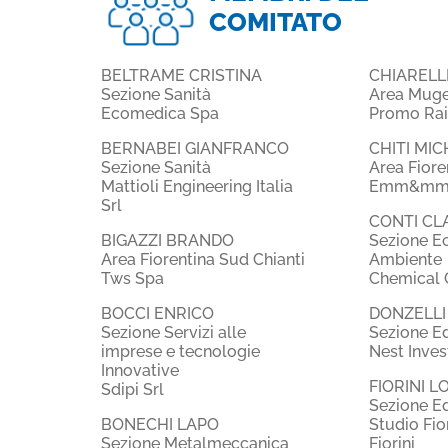
COMITATO
BELTRAME CRISTINA
CHIARELLI
Sezione Sanità
Area Mugel
Ecomedica Spa
Promo Rai
BERNABEI GIANFRANCO
CHITI MI
Sezione Sanità
Area Fiore
Mattioli Engineering Italia
Emm&mme 
Srl
CONTI CL
BIGAZZI BRANDO
Sezione E
Area Fiorentina Sud Chianti
Ambiente
Tws Spa
Chemical C
BOCCI ENRICO
DONZELLI
Sezione Servizi alle
Sezione Ed
imprese e tecnologie
Nest Inves
Innovative
FIORINI 
Sdipi Srl
Sezione Ed
BONECHI LAPO
Studio Fio
Sezione Metalmeccanica
Fiorini