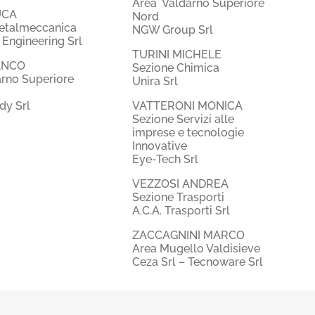
Area Valdarno Superiore
UCA
Nord
etalmeccanica
NGW Group Srl
 Engineering Srl
TURINI MICHELE
ANCO
Sezione Chimica
arno Superiore
Unira Srl
dy Srl
VATTERONI MONICA
Sezione Servizi alle
imprese e tecnologie
Innovative
Eye-Tech Srl
VEZZOSI ANDREA
Sezione Trasporti
A.C.A. Trasporti Srl
ZACCAGNINI MARCO
Area Mugello Valdisieve
Ceza Srl – Tecnoware Srl