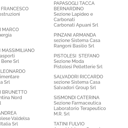
PAPASOGLI TACCA
I FRANCESCO
BERNARDINO
struzioni
Sezione Lapideo e
Carbonati
Carbonati Apuani Srl
I MARCO
nergia
PINZANI ARMANDA
sezione Sistema Casa
Rangoni Basilio Srl
 MASSIMILIANO
asporti
PISTOLESI STEFANO
 Bene Srl
Sezione Moda
Pistolesi Pelletterie Srl
 LEONARDO
limentare
SALVADORI RICCARDO
a Srl
sezione Sistema Casa
Salvadori Group Srl
I BRUNETTO
ntina Nord
SISMONDI CATERINA
l
Sezione Farmaceutica
Laboratorio Terapeutico
ANDREA
M.R. Srl
lese Valdelsa
talia Srl
TATINI FULVIO