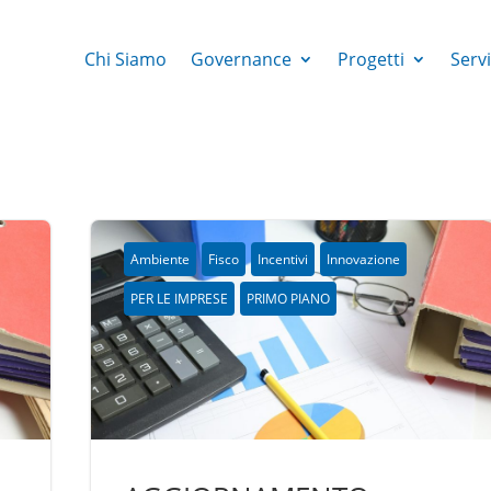
Chi Siamo
Governance
Progetti
Servi
Ambiente
Fisco
Incentivi
Innovazione
PER LE IMPRESE
PRIMO PIANO