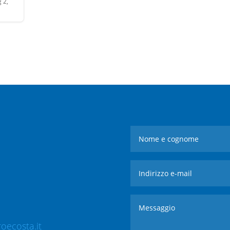
 2,
oecosta.it