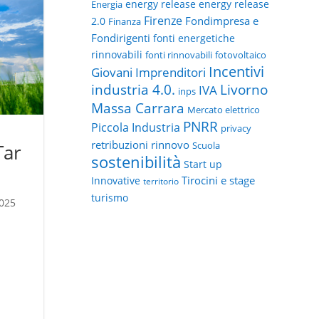
energy release
energy release
Energia
Firenze
Fondimpresa e
2.0
Finanza
Fondirigenti
fonti energetiche
rinnovabili
fonti rinnovabili
fotovoltaico
Incentivi
Giovani Imprenditori
Livorno
industria 4.0.
IVA
inps
Massa Carrara
Mercato elettrico
PNRR
Piccola Industria
privacy
retribuzioni
rinnovo
Scuola
Tar
sostenibilità
Start up
Tirocini e stage
Innovative
territorio
turismo
2025