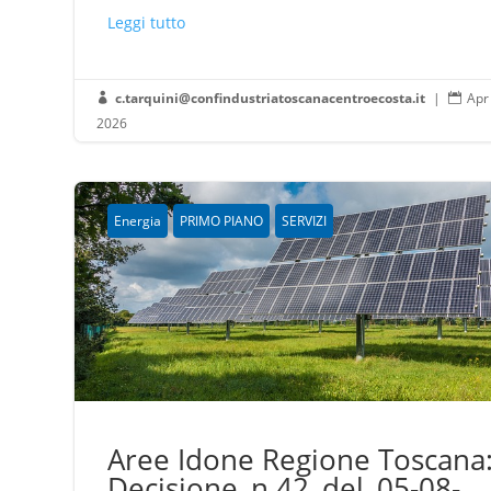
Leggi tutto
c.tarquini@confindustriatoscanacentroecosta.it
|
Apr


2026
Energia
PRIMO PIANO
SERVIZI
Aree Idone Regione Toscana
Decisione_n.42_del_05-08-