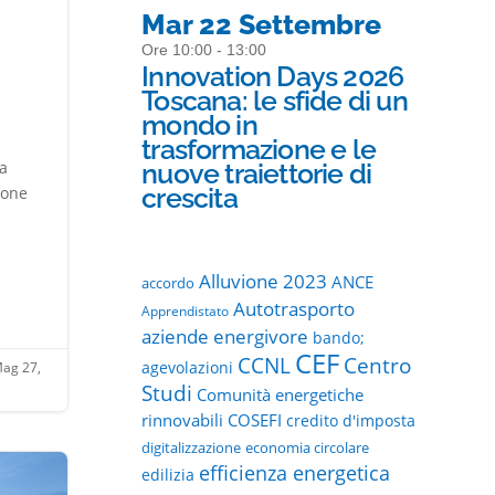
Mar 22 Settembre
Ore 10:00 - 13:00
n
Innovation Days 2026
Toscana: le sfide di un
mondo in
trasformazione e le
ca
nuove traiettorie di
crescita
ione
Alluvione 2023
ANCE
accordo
Autotrasporto
Apprendistato
aziende energivore
bando;
CEF
CCNL
Centro
agevolazioni
ag 27,
Studi
Comunità energetiche
rinnovabili
COSEFI
credito d'imposta
digitalizzazione
economia circolare
efficienza energetica
edilizia