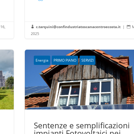
 16,
c.tarquini@confindustriatoscanacentroecosta.it
|
M


2025
Energia
PRIMO PIANO
SERVIZI
:
Sentenze e semplificazioni
impianti Fotovoltaici nei