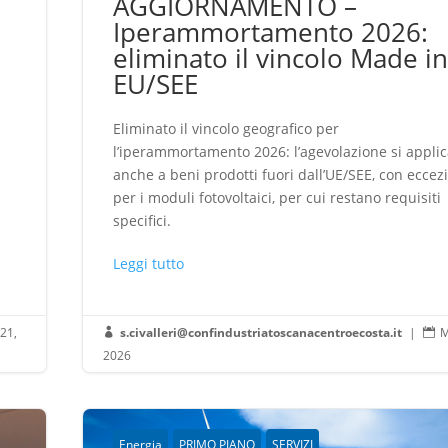
AGGIORNAMENTO –
Iperammortamento 2026:
eliminato il vincolo Made i
EU/SEE
Eliminato il vincolo geografico per
l’iperammortamento 2026: l’agevolazione si appli
anche a beni prodotti fuori dall’UE/SEE, con eccez
per i moduli fotovoltaici, per cui restano requisiti
specifici.
Leggi tutto
 21,
s.civalleri@confindustriatoscanacentroecosta.it
|
M


2026
Energia
PRIMO PIANO
SERVIZI