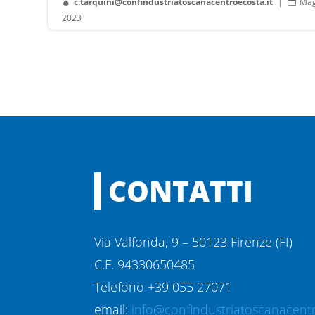
c.tarquini@confindustriatoscanacentroecosta.it
|
Mag


2023
CONTATTI
Via Valfonda, 9 – 50123 Firenze (FI)
C.F. 94330650485
Telefono +39 055 27071
email:
info@confindustriatoscanacentr