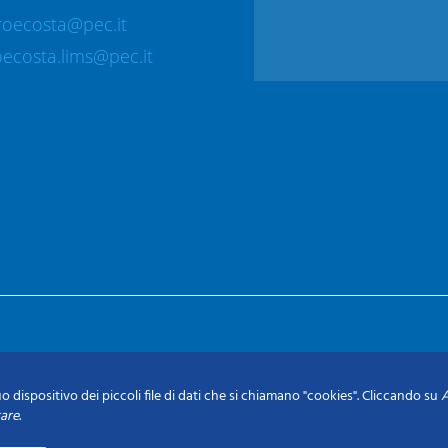
roecosta@pec.it
ecosta.lims@pec.it
o dispositivo dei piccoli file di dati che si chiamano "cookies". Cliccando su
A
tare
.