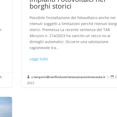
borghi storici
Possibile l’installazione del fotovoltaico anche nei 
ritenuti soggetti a limitazioni perché ritenuti borg
er
storici. Premessa La recente sentenza del TAR
Abruzzo n. 214/2023 ha sancito un secco no ai
dinieghi automatici. Occorre una valutazione
ragionevole tra...
Leggi tutto
4,
c.tarquini@confindustriatoscanacentroecosta.it
|
G


2023