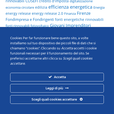
rinnovabili
COSEFI
credito d'imposta
digitalizzazione
efficienza energetica
edilizia
economia circolare
Energia
Firenze
energy release
energy release 2.0
Finanza
Fondimpresa e Fondirigenti
fonti energetiche rinnovabili
Giovani Imprenditori
fonti rinnovabili
fotovoltaico
Incentivi
Livorno
industria 4.0.
Massa
IVA
inps
PNRR
Carrara
Cookies Per far funzionare bene questo sito, a volte
Piccola Industria
Mercato elettrico
installiamo sul tuo dispositivo dei piccoli file di dati che si
sostenibilità
retribuzioni
rinnovo
Start
privacy
Scuola
chiamano "cookies". Cliccando su
Accetta
accetti i cookie
Tirocini e stage
up Innovative
turismo
territorio
funzionali necessari per il funzionamento del sito. Se
preferisci accettarne altri clicca su
Scegli quali cookies
accettare
.
Accetta
Leggi di più
CONTATTI
Scegli quali cookies accettare
Via Valfonda, 9 – 50123 Firenze (FI)