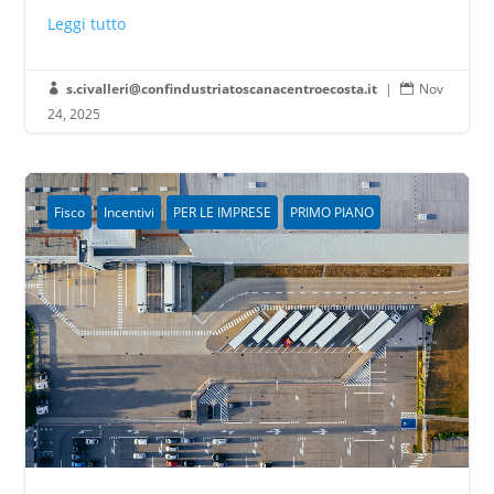
Leggi tutto
s.civalleri@confindustriatoscanacentroecosta.it
|
Nov


24, 2025
Fisco
Incentivi
PER LE IMPRESE
PRIMO PIANO