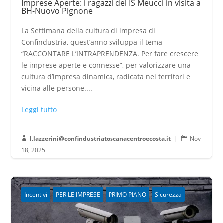
Imprese Aperte: i ragazzi del IS Meucci in visita a
BH-Nuovo Pignone
La Settimana della cultura di impresa di
Confindustria, quest’anno sviluppa il tema
“RACCONTARE L’INTRAPRENDENZA. Per fare crescere
le imprese aperte e connesse”, per valorizzare una
cultura d’impresa dinamica, radicata nei territori e
vicina alle persone....
Leggi tutto
l.lazzerini@confindustriatoscanacentroecosta.it
|
Nov


18, 2025
Incentivi
PER LE IMPRESE
PRIMO PIANO
Sicurezza