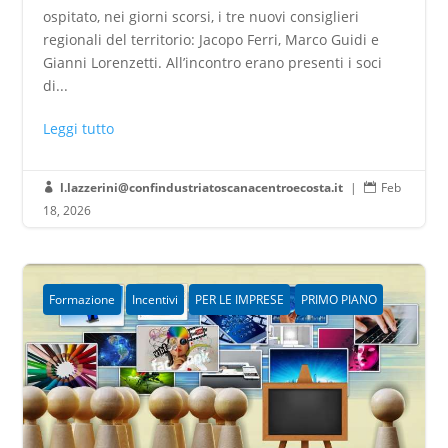
ospitato, nei giorni scorsi, i tre nuovi consiglieri
regionali del territorio: Jacopo Ferri, Marco Guidi e
Gianni Lorenzetti. All’incontro erano presenti i soci
di...
Leggi tutto
l.lazzerini@confindustriatoscanacentroecosta.it
|
Feb


18, 2026
Formazione
Incentivi
PER LE IMPRESE
PRIMO PIANO