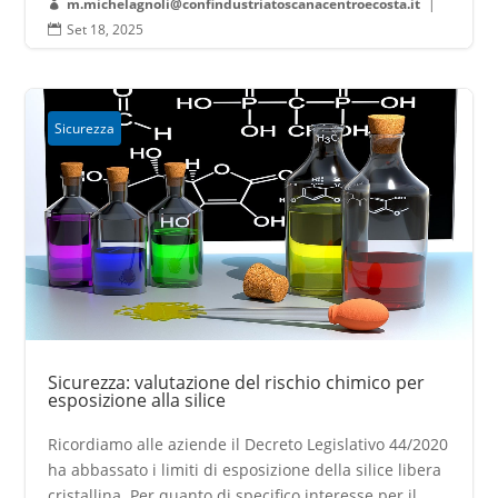
m.michelagnoli@confindustriatoscanacentroecosta.it
|

Set 18, 2025

Sicurezza
Sicurezza: valutazione del rischio chimico per
esposizione alla silice
Ricordiamo alle aziende il Decreto Legislativo 44/2020
ha abbassato i limiti di esposizione della silice libera
cristallina. Per quanto di specifico interesse per il