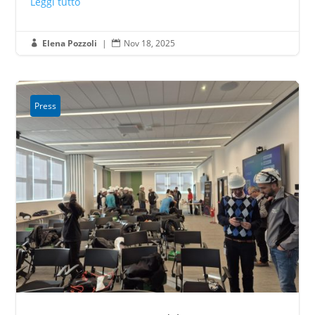
Leggi tutto
Elena Pozzoli
|
Nov 18, 2025


Press