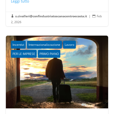
Leggi tutto
s.civalleri@confindustriatoscanacentroecosta.it
|
Feb


2, 2026
Incentivi
Internazionalizzazione
Lavoro
PER LE IMPRESE
PRIMO PIANO