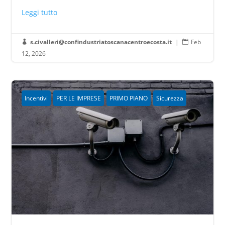
Leggi tutto
s.civalleri@confindustriatoscanacentroecosta.it
|
Feb


12, 2026
Incentivi
PER LE IMPRESE
PRIMO PIANO
Sicurezza