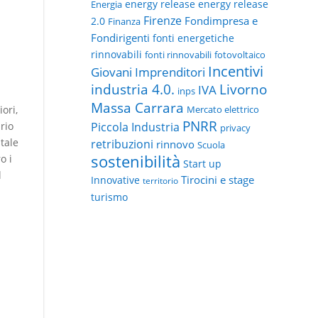
energy release
energy release
Energia
Firenze
Fondimpresa e
2.0
Finanza
Fondirigenti
fonti energetiche
rinnovabili
fonti rinnovabili
fotovoltaico
Incentivi
Giovani Imprenditori
Livorno
industria 4.0.
IVA
inps
Massa Carrara
ori,
Mercato elettrico
PNRR
rio
Piccola Industria
privacy
stale
retribuzioni
rinnovo
Scuola
sostenibilità
o i
Start up
l
Tirocini e stage
Innovative
territorio
turismo