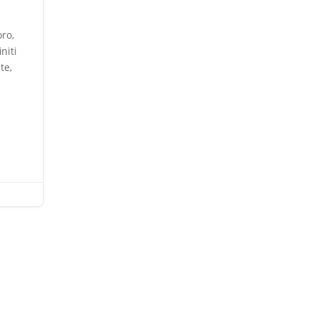
oro,
niti
te,