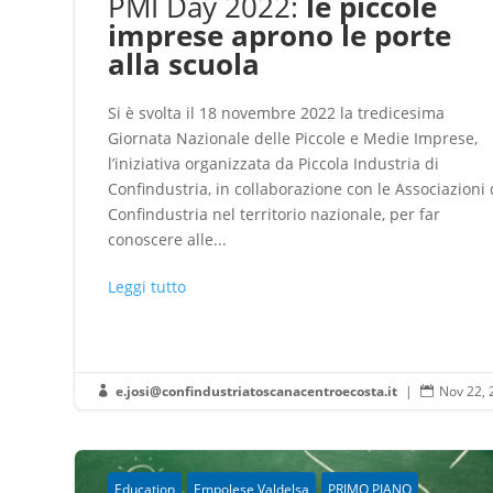
PMI Day 2022:
le piccole
imprese aprono le porte
alla scuola
Si è svolta il 18 novembre 2022 la tredicesima
Giornata Nazionale delle Piccole e Medie Imprese,
l’iniziativa organizzata da Piccola Industria di
Confindustria, in collaborazione con le Associazioni 
Confindustria nel territorio nazionale, per far
conoscere alle...
Leggi tutto
e.josi@confindustriatoscanacentroecosta.it
|
Nov 22, 


Education
Empolese Valdelsa
PRIMO PIANO