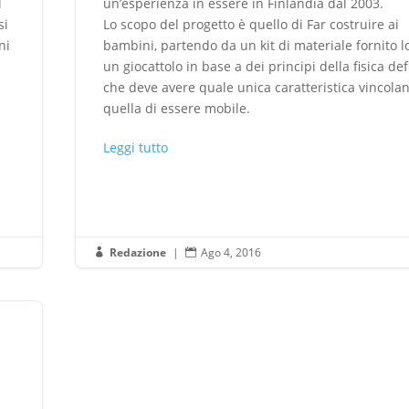
l
un’esperienza in essere in Finlandia dal 2003.
si
Lo scopo del progetto è quello di Far costruire ai
ni
bambini, partendo da un kit di materiale fornito l
un giocattolo in base a dei principi della fisica defi
che deve avere quale unica caratteristica vincolan
quella di essere mobile.
Leggi tutto
Redazione
|
Ago 4, 2016

