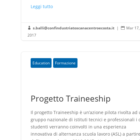
Leggi tutto
s.balli@confindustriatoscanacentroecosta.it
|
Mar 17,


2017
Education
Formazione
Progetto Traineeship
Il progetto Traineeship è un’azione pilota rivolta ad
gruppo nazionale di istituti tecnici e professionali i 
studenti verranno coinvolti in una esperienza
innovativa di alternanza scuola lavoro (ASL) a partir