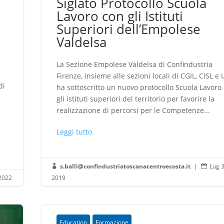
Siglato Protocollo Scuola
Lavoro con gli Istituti
Superiori dell’Empolese
Valdelsa
La Sezione Empolese Valdelsa di Confindustria
Firenze, insieme alle sezioni locali di CGIL, CISL e U
di
ha sottoscritto un nuovo protocollo Scuola Lavoro
gli istituti superiori del territorio per favorire la
realizzazione di percorsi per le Competenze...
Leggi tutto
s.balli@confindustriatoscanacentroecosta.it
|
Lug 3


2022
2019
Education
Formazione