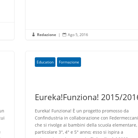
Redazione
|
Ago 5, 2016


Education
Formazione
Eureka!Funziona! 2015/201
 un
Eureka! Funziona! È un progetto promosso da
cui
Confindustria in collaborazione con Federmeccan
che si rivolge ai bambini della scuola elementare,
e
particolare 3°, 4° e 5° anno; esso si ispira a