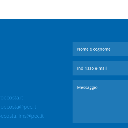
oecosta.it
roecosta@pec.it
ecosta.lims@pec.it