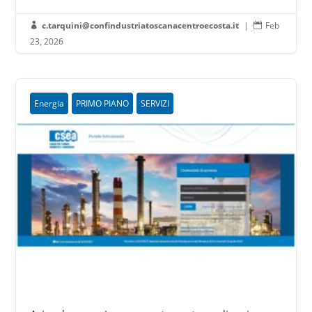
c.tarquini@confindustriatoscanacentroecosta.it
|
Feb


23, 2026
Energia
PRIMO PIANO
SERVIZI