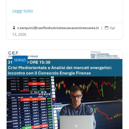
Leggi tutto
c.tarquini@confindustriatoscanacentroecosta.it
|
Apr


13, 2026
SERVIZI