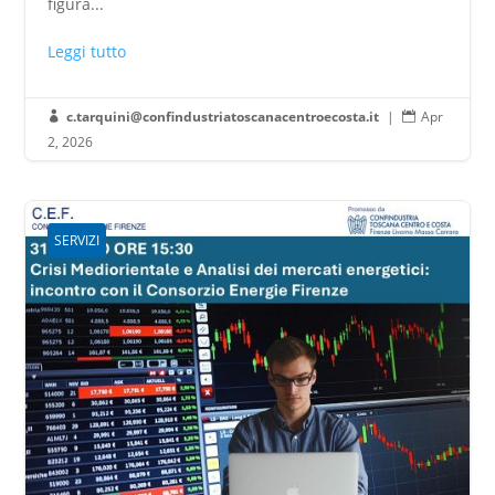
figura...
Leggi tutto
c.tarquini@confindustriatoscanacentroecosta.it
|
Apr


2, 2026
SERVIZI