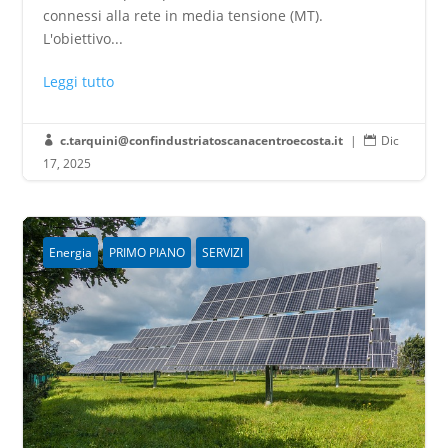
connessi alla rete in media tensione (MT).
L'obiettivo...
Leggi tutto
c.tarquini@confindustriatoscanacentroecosta.it
|
Dic


17, 2025
Energia
PRIMO PIANO
SERVIZI