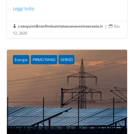
Leggi tutto
c.tarquini@confindustriatoscanacentroecosta.it
|
Giu


12, 2026
Energia
PRIMO PIANO
SERVIZI