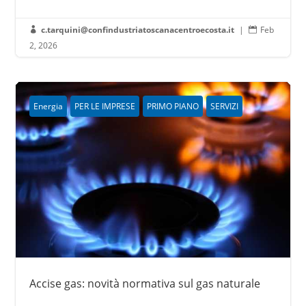
c.tarquini@confindustriatoscanacentroecosta.it
|
Feb


2, 2026
Energia
PER LE IMPRESE
PRIMO PIANO
SERVIZI
Accise gas: novità normativa sul gas naturale