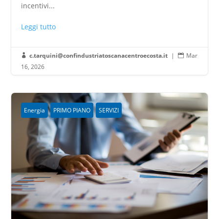
incentivi...
Leggi tutto
c.tarquini@confindustriatoscanacentroecosta.it
|
Mar


16, 2026
Energia
PRIMO PIANO
SERVIZI