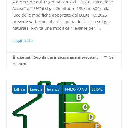
A decorrere dal 1° gennaio 2026 il “Testo Unico delle
Accise” o “TUA” (D.Lgs. 26 ottobre 1995, n. 504), alla
luce delle modifiche apportate dal D.Lgs. 43/2025,
prevede variazioni alla disciplina dell’accisa sul gas
naturale. Novità Una modifica rilevante per i...
Leggi tutto
c.tarquini@confindustriatoscanacentroecosta.it
|
Gen


30, 2026
Edilizia
Energia
Incentivi
PRIMO PIANO
SERVIZI