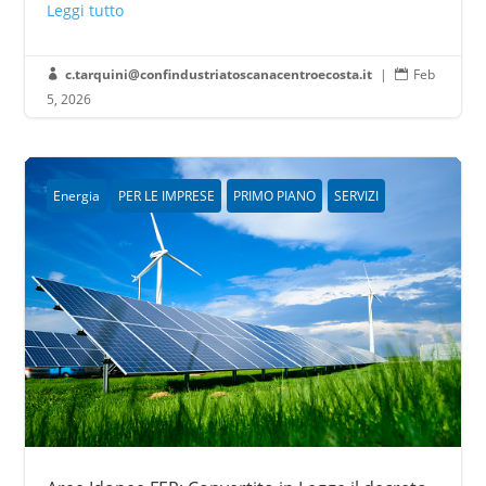
Leggi tutto
c.tarquini@confindustriatoscanacentroecosta.it
|
Feb


5, 2026
Energia
PER LE IMPRESE
PRIMO PIANO
SERVIZI