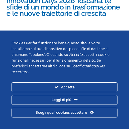
Innovation Days 2026 Toscana: le
sfide di un mondo in trasformazione
e le nuove traiettorie di crescita
Alluvione 2023
agevolazioni accise
aree idonee
aziende energivore
aziende gasivore
Autoconsumo
caro
Cookies Per far funzionare bene questo sito, a volte
CEF
Centro Studi
installiamo sul tuo dispositivo dei piccoli file di dati che si
energia
CER
certificati bianchi
chiamano "cookies". Cliccando su
Accetta
accetti i cookie
Comunità energetiche rinnovabili
Consorzio energie
funzionali necessari per il funzionamento del sito. Se
COSEFI
firenze
Conto termico 3.0
decarbonizzazione
diagnosi
preferisci accettarne altri clicca su
Scegli quali cookies
efficienza energetica
Energia
accettare
.
energetica
ENEA
energie
Firenze
energy release
energy release 2.0
rinnovabili
Fondimpresa e Fondirigenti
fonti energetiche
Accetta
rinnovabili
fonti rinnovabili
fotovoltaico
GAS
GSE
Incentivi
industria 4.0.
idrogeno
impianti fer
Leggi di più
Livorno
Massa Carrara
Mercato
mercati energia
sostenibilità
Scegli quali cookies accettare
elettrico
prezzi energia
SAIF
titoli efficienza
transizione energetica
energetica
webinar
welfare