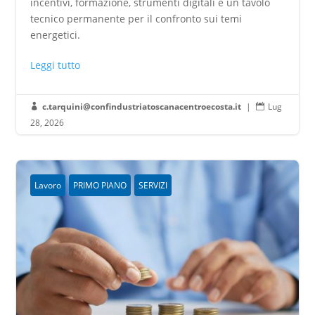
incentivi, formazione, strumenti digitali e un tavolo
tecnico permanente per il confronto sui temi
energetici.
Leggi tutto
c.tarquini@confindustriatoscanacentroecosta.it
|
Lug


28, 2026
Lavoro
PRIMO PIANO
SERVIZI