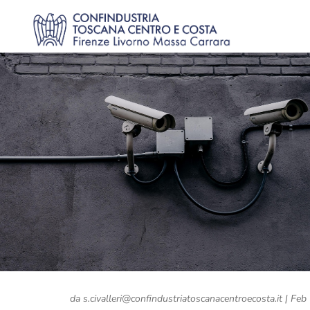
da
s.civalleri@confindustriatoscanacentroecosta.it
|
Feb 