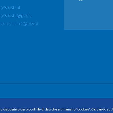
oecosta.it
roecosta@pec.it
ecosta.lims@pec.it
o dispositivo dei piccoli file di dati che si chiamano "cookies". Cliccando su
A