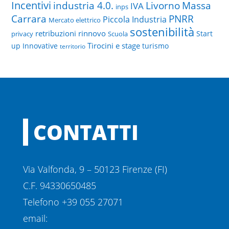
Incentivi
Livorno
industria 4.0.
Massa
IVA
inps
PNRR
Carrara
Piccola Industria
Mercato elettrico
sostenibilità
retribuzioni
rinnovo
Start
privacy
Scuola
Tirocini e stage
up Innovative
turismo
territorio
CONTATTI
Via Valfonda, 9 – 50123 Firenze (FI)
C.F. 94330650485
Telefono +39 055 27071
email: