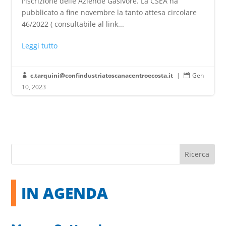
l'iscrizione delle Aziende Gasivore. La CSEA ha
pubblicato a fine novembre la tanto attesa circolare
46/2022 ( consultabile al link...
Leggi tutto
c.tarquini@confindustriatoscanacentroecosta.it
|
Gen


10, 2023
IN AGENDA