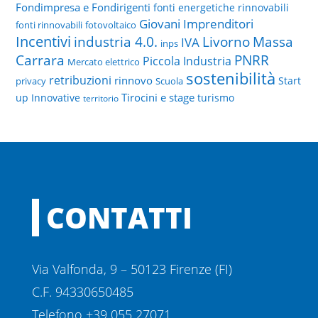
Fondimpresa e Fondirigenti
fonti energetiche rinnovabili
Giovani Imprenditori
fonti rinnovabili
fotovoltaico
Incentivi
Livorno
industria 4.0.
Massa
IVA
inps
PNRR
Carrara
Piccola Industria
Mercato elettrico
sostenibilità
retribuzioni
rinnovo
Start
privacy
Scuola
Tirocini e stage
up Innovative
turismo
territorio
CONTATTI
Via Valfonda, 9 – 50123 Firenze (FI)
C.F. 94330650485
Telefono +39 055 27071