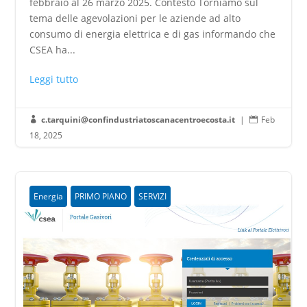
febbraio al 26 marzo 2025. Contesto Torniamo sul
tema delle agevolazioni per le aziende ad alto
consumo di energia elettrica e di gas informando che
CSEA ha...
Leggi tutto
c.tarquini@confindustriatoscanacentroecosta.it
|
Feb


18, 2025
Energia
PRIMO PIANO
SERVIZI