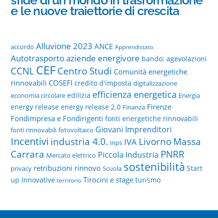
sfide di un mondo in trasformazione
e le nuove traiettorie di crescita
Alluvione 2023
ANCE
accordo
Apprendistato
Autotrasporto
aziende energivore
bando; agevolazioni
CEF
CCNL
Centro Studi
Comunità energetiche
rinnovabili
COSEFI
credito d'imposta
digitalizzazione
efficienza energetica
edilizia
economia circolare
Energia
Firenze
energy release
energy release 2.0
Finanza
Fondimpresa e Fondirigenti
fonti energetiche rinnovabili
Giovani Imprenditori
fonti rinnovabili
fotovoltaico
Incentivi
Livorno
industria 4.0.
Massa
IVA
inps
PNRR
Carrara
Piccola Industria
Mercato elettrico
sostenibilità
retribuzioni
rinnovo
Start
privacy
Scuola
Tirocini e stage
up Innovative
turismo
territorio