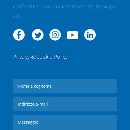
confindustriatoscanacentroecosta.lims@pe
c.it
Privacy & Cookie Policy