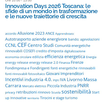
Ore 10:00 - 13:00
Innovation Days 2026 Toscana: le
sfide di un mondo in trasformazione
e le nuove traiettorie di crescita
Alluvione 2023
ANCE
accordo
Apprendistato
Autotrasporto
aziende energivore
bando; agevolazioni
CEF
CCNL
Centro Studi
Comunità energetiche
rinnovabili
COSEFI
credito d'imposta
digitalizzazione
efficienza energetica
edilizia
economia circolare
Energia
Firenze
energy release
energy release 2.0
Finanza
Fondimpresa e Fondirigenti
fonti energetiche rinnovabili
Giovani Imprenditori
fonti rinnovabili
fotovoltaico
Incentivi
Livorno
industria 4.0.
Massa
IVA
inps
PNRR
Carrara
Piccola Industria
Mercato elettrico
sostenibilità
retribuzioni
rinnovo
Start
privacy
Scuola
Tirocini e stage
up Innovative
turismo
territorio