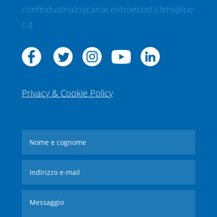
confindustriatoscanacentroecosta.lims@pe
c.it
Privacy & Cookie Policy