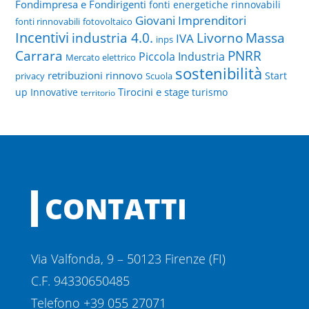
Fondimpresa e Fondirigenti
fonti energetiche rinnovabili
Giovani Imprenditori
fonti rinnovabili
fotovoltaico
Incentivi
Livorno
industria 4.0.
Massa
IVA
inps
PNRR
Carrara
Piccola Industria
Mercato elettrico
sostenibilità
retribuzioni
rinnovo
Start
privacy
Scuola
Tirocini e stage
up Innovative
turismo
territorio
CONTATTI
Via Valfonda, 9 – 50123 Firenze (FI)
C.F. 94330650485
Telefono +39 055 27071