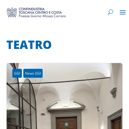
TEATRO
GGI
News GGI