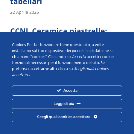
tabellari
22 Aprile 2026
CCNL Ceramica piastrelle:
ipotesi di accordo del
22.07.2024
Cookies Per far funzionare bene questo sito, a volte
installiamo sul tuo dispositivo dei piccoli file di dati che si
chiamano "cookies". Cliccando su
Accetta
accetti i cookie
1 Agosto 2024
funzionali necessari per il funzionamento del sito. Se
preferisci accettarne altri clicca su
Scegli quali cookies
Kazakistan: iniziativa
accettare
.
promozionale per beni di
consumo
Accetta
23 Gennaio 2023
Leggi di più
Scegli quali cookies accettare