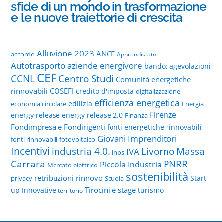
sfide di un mondo in trasformazione
e le nuove traiettorie di crescita
Alluvione 2023
ANCE
accordo
Apprendistato
Autotrasporto
aziende energivore
bando; agevolazioni
CEF
CCNL
Centro Studi
Comunità energetiche
rinnovabili
COSEFI
credito d'imposta
digitalizzazione
efficienza energetica
edilizia
economia circolare
Energia
Firenze
energy release
energy release 2.0
Finanza
Fondimpresa e Fondirigenti
fonti energetiche rinnovabili
Giovani Imprenditori
fonti rinnovabili
fotovoltaico
Incentivi
Livorno
industria 4.0.
Massa
IVA
inps
PNRR
Carrara
Piccola Industria
Mercato elettrico
sostenibilità
retribuzioni
rinnovo
Start
privacy
Scuola
Tirocini e stage
up Innovative
turismo
territorio