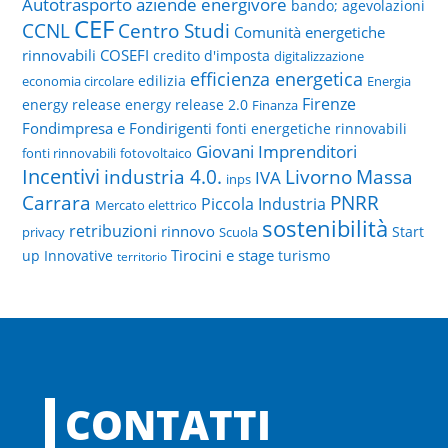
Autotrasporto
aziende energivore
bando; agevolazioni
CEF
CCNL
Centro Studi
Comunità energetiche
rinnovabili
COSEFI
credito d'imposta
digitalizzazione
efficienza energetica
edilizia
economia circolare
Energia
Firenze
energy release
energy release 2.0
Finanza
Fondimpresa e Fondirigenti
fonti energetiche rinnovabili
Giovani Imprenditori
fonti rinnovabili
fotovoltaico
Incentivi
Livorno
industria 4.0.
Massa
IVA
inps
PNRR
Carrara
Piccola Industria
Mercato elettrico
sostenibilità
retribuzioni
rinnovo
Start
privacy
Scuola
Tirocini e stage
up Innovative
turismo
territorio
CONTATTI