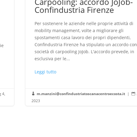
i
Carpooling: accordo JoJob-
Confindustria Firenze
Per sostenere le aziende nelle proprie attività di
mobility management, volte a migliorare gli
spostamenti casa lavoro dei propri dipendenti,
Confindustria Firenze ha stipulato un accordo con
ie
società di carpooling JoJob. L'accordo prevede, in
esclusiva per le...
Leggi tutto
g 4,
m.manzini@confindustriatoscanacentroecosta.it
|


2023