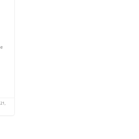
le
 21,