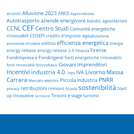
Alluvione 2023
ANCE
accordo
Apprendistato
Autotrasporto
aziende energivore
bando; agevolazioni
CEF
CCNL
Centro Studi
Comunità energetiche
rinnovabili
COSEFI
credito d'imposta
digitalizzazione
efficienza energetica
edilizia
economia circolare
Energia
Firenze
energy release
energy release 2.0
Finanza
Fondimpresa e Fondirigenti
fonti energetiche rinnovabili
Giovani Imprenditori
fonti rinnovabili
fotovoltaico
Incentivi
Livorno
industria 4.0.
Massa
IVA
inps
PNRR
Carrara
Piccola Industria
Mercato elettrico
sostenibilità
retribuzioni
rinnovo
Start
privacy
Scuola
Tirocini e stage
up Innovative
turismo
territorio