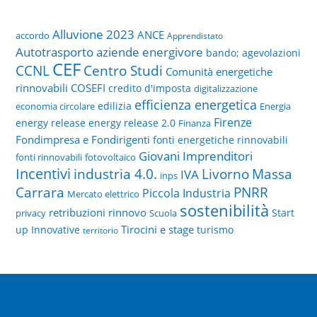
Alluvione 2023
ANCE
accordo
Apprendistato
Autotrasporto
aziende energivore
bando; agevolazioni
CEF
CCNL
Centro Studi
Comunità energetiche
rinnovabili
COSEFI
credito d'imposta
digitalizzazione
efficienza energetica
edilizia
economia circolare
Energia
Firenze
energy release
energy release 2.0
Finanza
Fondimpresa e Fondirigenti
fonti energetiche rinnovabili
Giovani Imprenditori
fonti rinnovabili
fotovoltaico
Incentivi
Livorno
industria 4.0.
Massa
IVA
inps
PNRR
Carrara
Piccola Industria
Mercato elettrico
sostenibilità
retribuzioni
rinnovo
Start
privacy
Scuola
Tirocini e stage
up Innovative
turismo
territorio