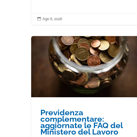

Ago 6, 2026
Previdenza
complementare:
aggiornate le FAQ del
Ministero del Lavoro