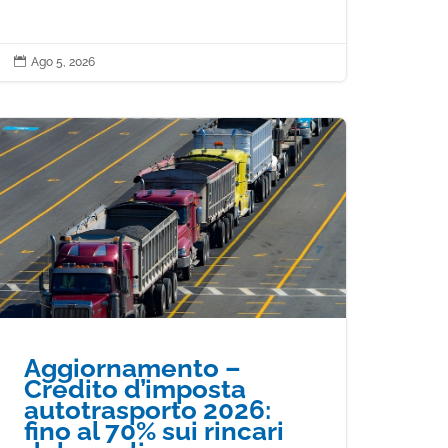

Ago 5, 2026
Aggiornamento –
Credito d’imposta
autotrasporto 2026:
fino al 70% sui rincari