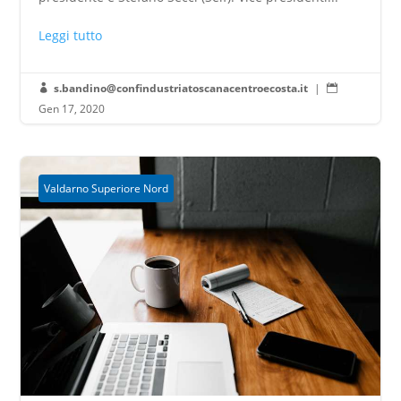
Leggi tutto
s.bandino@confindustriatoscanacentroecosta.it
|


Gen 17, 2020
Valdarno Superiore Nord