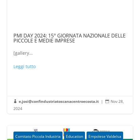
PMI DAY 2024: 15° GIORNATA NAZIONALE DELLE
PICCOLE E MEDIE IMPRESE
[gallery...
Leggi tutto
e.josi@confindustriatoscanacentroecosta.it
|
Nov 28,


2024
Comitato Piccola Industria
Education
Empolese Valdelsa