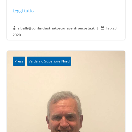
Leggi tutto
s.balli@confindustriatoscanacentroecosta.it
|
Feb 28,


2020
Press
Valdarno Superiore Nord