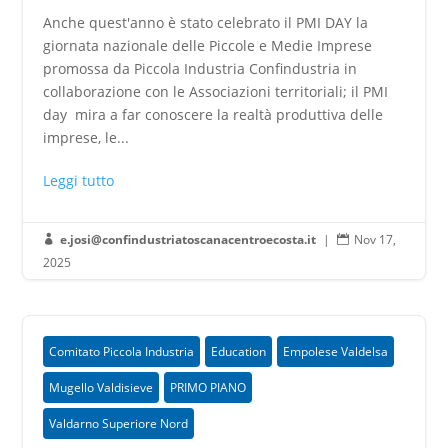
Anche quest'anno è stato celebrato il PMI DAY la
giornata nazionale delle Piccole e Medie Imprese
promossa da Piccola Industria Confindustria in
collaborazione con le Associazioni territoriali; il PMI
day mira a far conoscere la realtà produttiva delle
imprese, le...
Leggi tutto
e.josi@confindustriatoscanacentroecosta.it
|
Nov 17,


2025
Comitato Piccola Industria
Education
Empolese Valdelsa
Mugello Valdisieve
PRIMO PIANO
Valdarno Superiore Nord