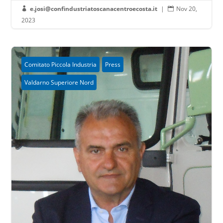
e.josi@confindustriatoscanacentroecosta.it
|
Nov 20,


2023
Comitato Piccola Industria
Press
Valdarno Superiore Nord