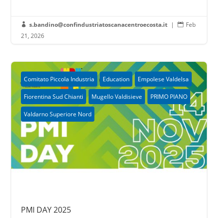
s.bandino@confindustriatoscanacentroecosta.it
|
Feb


21, 2026
Comitato Piccola Industria
Education
Empolese Valdelsa
Fiorentina Sud Chianti
Mugello Valdisieve
PRIMO PIANO
Valdarno Superiore Nord
PMI DAY 2025