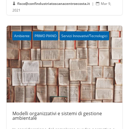
fisco@confindustriatoscanacentroecosta.it
|
Mar 9,


2021
Ambiente
PRIMO PIANO
Servizi Innovativi/Tecnologici
Modelli organizzativi e sistemi di gestione
ambientale