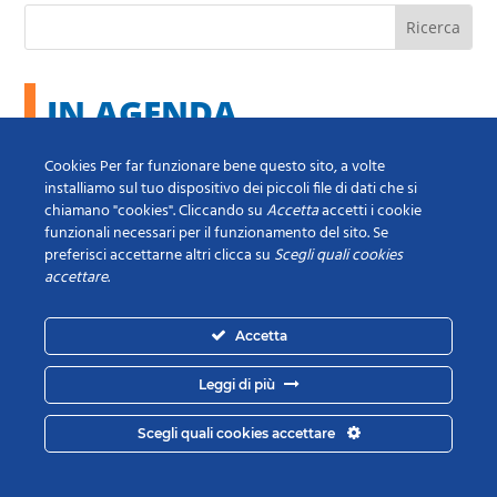
IN AGENDA
Cookies Per far funzionare bene questo sito, a volte
Mar 15 Settembre
installiamo sul tuo dispositivo dei piccoli file di dati che si
chiamano "cookies". Cliccando su
Accetta
accetti i cookie
Ore 17:00 - 18:30
funzionali necessari per il funzionamento del sito. Se
Il Capitale Umano: attrazione,
preferisci accettarne altri clicca su
Scegli quali cookies
sviluppo e valorizzazione dei talenti
accettare
.
Accetta
Mar 22 Settembre
Ore 10:00 - 13:00
Leggi di più
Innovation Days 2026 Toscana: le
sfide di un mondo in trasformazione
Scegli quali cookies accettare
e le nuove traiettorie di crescita