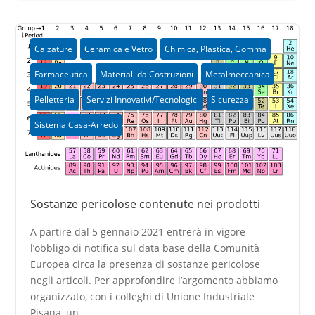
Calzature
Ceramica e Vetro
Chimica, Plastica, Gomma
Farmaceutica
Materiali da Costruzioni
Metalmeccanica
Pelletteria
Servizi Innovativi/Tecnologici
Sicurezza
Sistema Casa-Arredo
Sostanze pericolose contenute nei prodotti
A partire dal 5 gennaio 2021 entrerà in vigore
l’obbligo di notifica sul data base della Comunità
Europea circa la presenza di sostanze pericolose
negli articoli. Per approfondire l’argomento abbiamo
organizzato, con i colleghi di Unione Industriale
Pisana, un...