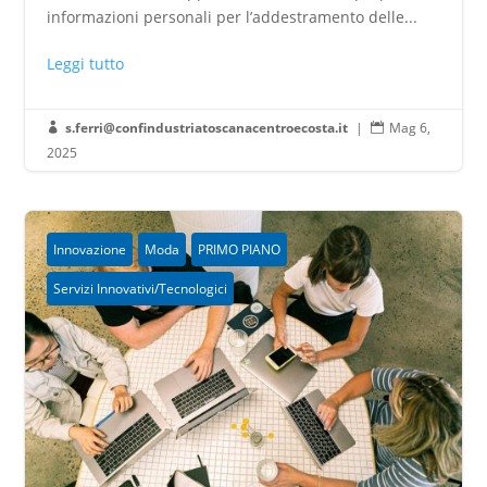
informazioni personali per l’addestramento delle...
Leggi tutto
s.ferri@confindustriatoscanacentroecosta.it
|
Mag 6,


2025
Innovazione
Moda
PRIMO PIANO
Servizi Innovativi/Tecnologici