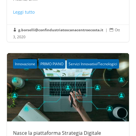
Leggi tutto
g.borselli@confindustriatoscanacentroecosta.it
|
Ott


3, 2020
Innovazione
PRIMO PIANO
Servizi Innovativi/Tecnologici
Nasce la piattaforma Strategia Digitale