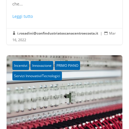
che...
Leggi tutto
i.rosadini@confindustriatoscanacentroecosta.it
|
Mar


16, 2022
Incentivi
Innovazione
PRIMO PIANO
Servizi Innovativi/Tecnologici