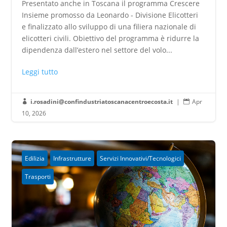
Presentato anche in Toscana il programma Crescere
Insieme promosso da Leonardo - Divisione Elicotteri
e finalizzato allo sviluppo di una filiera nazionale di
elicotteri civili. Obiettivo del programma è ridurre la
dipendenza dall’estero nel settore del volo...
Leggi tutto
i.rosadini@confindustriatoscanacentroecosta.it
|
Apr


10, 2026
Edilizia
Infrastrutture
Servizi Innovativi/Tecnologici
Trasporti