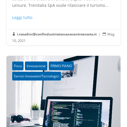
Leisure. Trenitalia SpA vuole rilanciare il turismo...
Leggi tutto
i.rosadini@confindustriatoscanacentroecosta.it
|
Mag


10, 2021
Fisco
Innovazione
PRIMO PIANO
Servizi Innovativi/Tecnologici