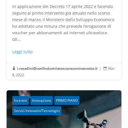
In applicazione del Decreto 17 aprile 2022 e facendo
seguito al primo intervento già attuato nello scorso
mese di marzo, il Ministero dello Sviluppo Economico
ha adottato una misura che prevede l’erogazione di
voucher per abbonamenti ad internet ultraveloce.
Gli...
Leggi tutto
i.rosadini@confindustriatoscanacentroecosta.it
|
Nov


8, 2022
Incentivi
Innovazione
PRIMO PIANO
Servizi Innovativi/Tecnologici