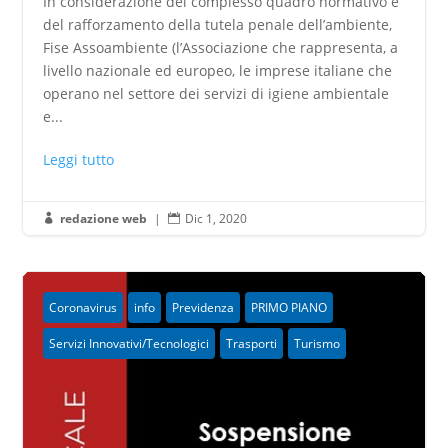
In considerazione del complesso quadro normativo e
del rafforzamento della tutela penale dell’ambiente,
Fise Assoambiente (l’Associazione che rappresenta, a
livello nazionale ed europeo, le imprese italiane che
operano nel settore dei servizi di igiene ambientale
e...
Leggi tutto
redazione web
|
Dic 1, 2020


Coronavirus
info
Previdenza
PRIMO PIANO
Servizi Innovativi/Tecnologici
Trasporti
Turismo