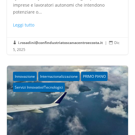
imprese e lavoratori autonomi che intendono
potenziare o...
Leggi tutto
i.rosadini@confindustriatoscanacentroecosta.it
|
Dic


5, 2025
Innovazione
Internazionalizzazione
PRIMO PIANO
Servizi Innovativi/Tecnologici