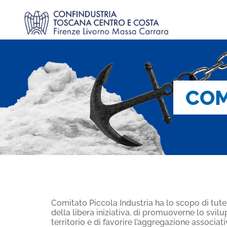
COM
Comitato Piccola Industria ha lo scopo di tutel
della libera iniziativa, di promuoverne lo svi
territorio e di favorire l’aggregazione associati