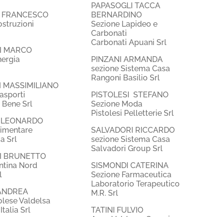
PAPASOGLI TACCA
I FRANCESCO
BERNARDINO
struzioni
Sezione Lapideo e
Carbonati
Carbonati Apuani Srl
I MARCO
nergia
PINZANI ARMANDA
sezione Sistema Casa
Rangoni Basilio Srl
 MASSIMILIANO
asporti
PISTOLESI STEFANO
 Bene Srl
Sezione Moda
Pistolesi Pelletterie Srl
 LEONARDO
limentare
SALVADORI RICCARDO
a Srl
sezione Sistema Casa
Salvadori Group Srl
I BRUNETTO
ntina Nord
SISMONDI CATERINA
l
Sezione Farmaceutica
Laboratorio Terapeutico
ANDREA
M.R. Srl
lese Valdelsa
talia Srl
TATINI FULVIO