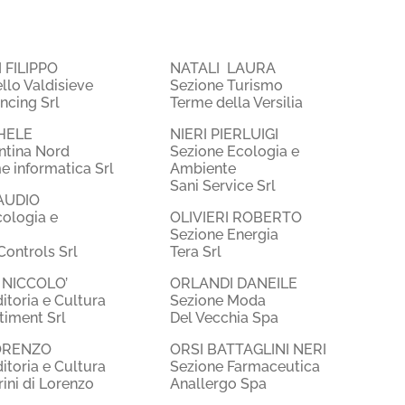
 FILIPPO
NATALI LAURA
lo Valdisieve
Sezione Turismo
ncing Srl
Terme della Versilia
CHELE
NIERI PIERLUIGI
ntina Nord
Sezione Ecologia e
informatica Srl
Ambiente
Sani Service Srl
AUDIO
cologia e
OLIVIERI ROBERTO
Sezione Energia
ontrols Srl
Tera Srl
 NICCOLO’
ORLANDI DANEILE
itoria e Cultura
Sezione Moda
timent Srl
Del Vecchia Spa
LORENZO
ORSI BATTAGLINI NERI
itoria e Cultura
Sezione Farmaceutica
rini di Lorenzo
Anallergo Spa