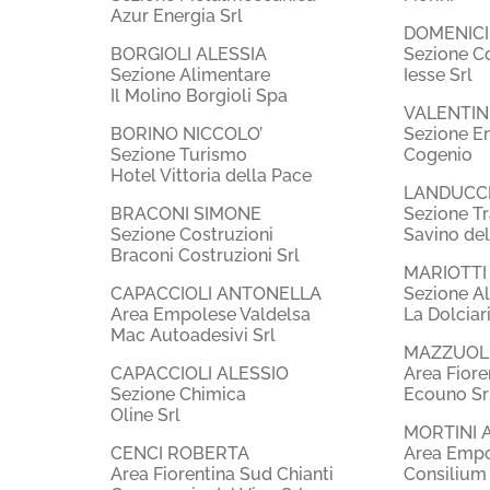
Azur Energia Srl
DOMENIC
BORGIOLI ALESSIA
Sezione Co
Sezione Alimentare
Iesse Srl
Il Molino Borgioli Spa
VALENTIN
BORINO NICCOLO’
Sezione E
Sezione Turismo
Cogenio
Hotel Vittoria della Pace
LANDUCCI
BRACONI SIMONE
Sezione Tr
Sezione Costruzioni
Savino del
Braconi Costruzioni Srl
MARIOTTI
CAPACCIOLI ANTONELLA
Sezione A
Area Empolese Valdelsa
La Dolciari
Mac Autoadesivi Srl
MAZZUOL
CAPACCIOLI ALESSIO
Area Fiore
Sezione Chimica
Ecouno Sr
Oline Srl
MORTINI 
CENCI ROBERTA
Area Empo
Area Fiorentina Sud Chianti
Consilium I