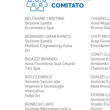
COMITATO
BELTRAME CRISTINA
CHIARELLI
Sezione Sanità
Area Mugel
Ecomedica Spa
Promo Rai
BERNABEI GIANFRANCO
CHITI MI
Sezione Sanità
Area Fiore
Mattioli Engineering Italia
Emm&mme 
Srl
CONTI CL
BIGAZZI BRANDO
Sezione E
Area Fiorentina Sud Chianti
Ambiente
Tws Spa
Chemical C
BOCCI ENRICO
DONZELLI
Sezione Servizi alle
Sezione Ed
imprese e tecnologie
Nest Inves
Innovative
FIORINI 
Sdipi Srl
Sezione Ed
BONECHI LAPO
Studio Fio
Sezione Metalmeccanica
Fiorini