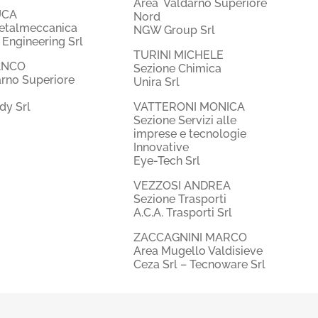
Area Valdarno Superiore
UCA
Nord
etalmeccanica
NGW Group Srl
 Engineering Srl
TURINI MICHELE
ANCO
Sezione Chimica
arno Superiore
Unira Srl
dy Srl
VATTERONI MONICA
Sezione Servizi alle
imprese e tecnologie
Innovative
Eye-Tech Srl
VEZZOSI ANDREA
Sezione Trasporti
A.C.A. Trasporti Srl
ZACCAGNINI MARCO
Area Mugello Valdisieve
Ceza Srl – Tecnoware Srl