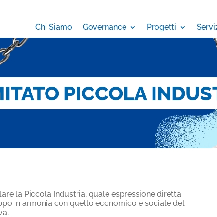
Chi Siamo
Governance
Progetti
Servi
ITATO PICCOLA INDUS
are la Piccola Industria, quale espressione diretta
luppo in armonia con quello economico e sociale del
va.