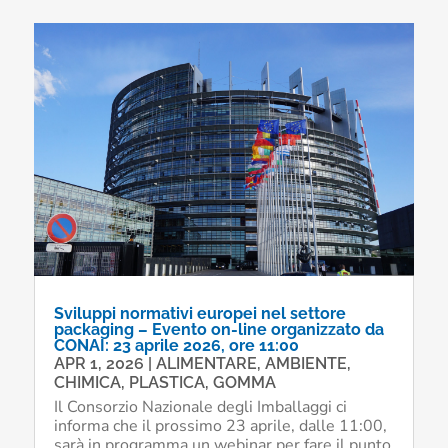
Sviluppi normativi europei nel settore
packaging – Evento on-line organizzato da
CONAI: 23 aprile 2026, ore 11:00
APR 1, 2026
|
ALIMENTARE
,
AMBIENTE
,
CHIMICA, PLASTICA, GOMMA
Il Consorzio Nazionale degli Imballaggi ci
informa che il prossimo 23 aprile, dalle 11:00,
sarà in programma un webinar per fare il punto