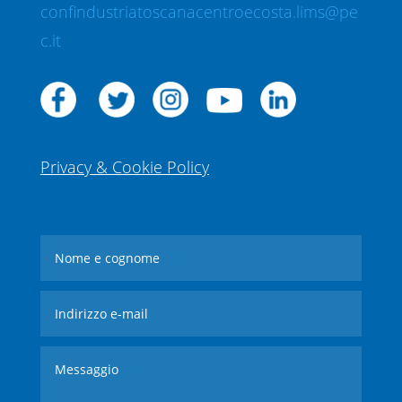
confindustriatoscanacentroecosta.lims@pe
c.it
Privacy & Cookie Policy