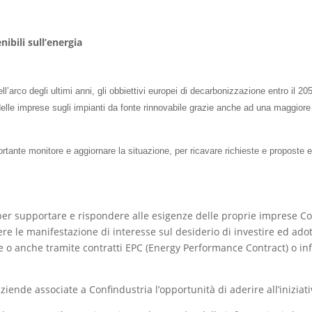
ibili sull’energia
ell’arco degli ultimi anni, gli obbiettivi europei di decarbonizzazione entro il 20
elle imprese sugli impianti da fonte rinnovabile grazie anche ad una maggiore f
tante monitore e aggiornare la situazione, per ricavare richieste e proposte e 
 per supportare e rispondere alle esigenze delle proprie imprese Cons
re le manifestazione di interesse sul desiderio di investire ed ad
te o anche tramite contratti EPC (Energy Performance Contract) o i
aziende associate a Confindustria l’opportunità di aderire all’iniziati