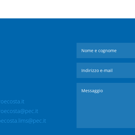
oecosta.it
roecosta@pec.it
ecosta.lims@pec.it