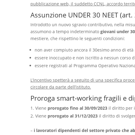
pubblicazione web, il suddetto CCNL, accordo territo
Assunzione UNDER 30 NEET (art. 
Introdotto un nuovo sgravio contributivo, nella mis
assumono a tempo indeterminato
giovani under 30
mestiere, che rispettino le seguenti condizioni:
non aver compiuto ancora il 30esimo anno di età a
essere inoccupato e non iscritto a nessun corso di
essere registrati al Programma Operativo Naziona
L’incentivo spetterà a seguito di una specifica proc
circolare da parte dell’istituto.
Proroga smart-working fragili e dip
Viene
prorogato fino al 30/09/2023
il diritto per 
Viene
prorogato al 31/12/2023
il diritto di svolg
–
i lavoratori dipendenti del settore privato che a