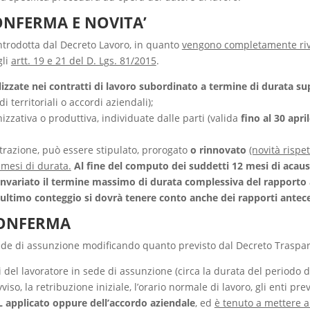
ONFERMA E NOVITA’
ntrodotta dal Decreto Lavoro, in quanto
vengono completamente rivist
gli
artt. 19 e 21 del D. Lgs. 81/2015
.
izzate nei contratti di lavoro subordinato a termine di durata su
di territoriali o accordi aziendali);
nizzativa o produttiva, individuate dalle parti (valida
fino al 30 apri
strazione, può essere stipulato, prorogato
o rinnovato
(novità rispe
 mesi di durata.
Al fine del computo dei suddetti 12 mesi di acaus
e invariato il termine massimo di durata complessiva del rapport
t’ultimo conteggio si dovrà tenere conto anche dei rapporti antece
ONFERMA
 sede di assunzione modificando quanto previsto dal Decreto Traspa
i del lavoratore in sede di assunzione (circa la durata del periodo di
iso, la retribuzione iniziale, l’orario normale di lavoro, gli enti prev
 applicato oppure dell’accordo aziendale
, ed
è tenuto a mettere a