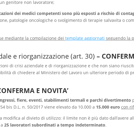
 un genitore non lavoratore;
lutazioni dei medici competenti sono più esposti a rischio di conta
ne, patologie oncologiche o svolgimento di terapie salvavita o c
se mediante la compilazione dei
template aggiornati
seguendo la pr
dale e riorganizzazione (art. 30)
– CONFER
oni di crisi aziendale e di riorganizzazione e che non siano riuscit
sibilità di chiedere al Ministero del Lavoro un ulteriore periodo di 
CONFERMA E NOVITA’
congressi, fiere, eventi, stabilimenti termali e parchi divertimento
p
 54 bis D.L. n. 50/2017 viene elevato da 10.000 a
15.000 euro
con ri
modifica al divieto di utilizzo: il limite non è più dato dall’avere 
 a
25 lavoratori subordinati a tempo indeterminato
.