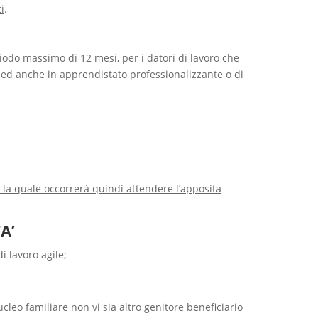
i
.
iodo massimo di 12 mesi, per i datori di lavoro che
ed anche in apprendistato professionalizzante o di
r la quale occorrerà quindi attendere l’apposita
A’
i lavoro agile;
cleo familiare non vi sia altro genitore beneficiario