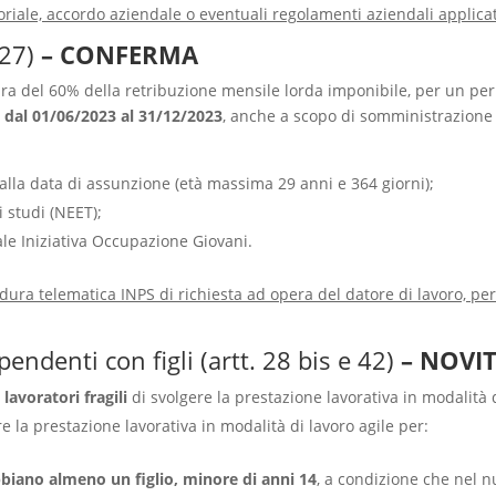
riale, accordo aziendale o eventuali regolamenti aziendali applicat
27)
– CONFERMA
ura del 60% della retribuzione mensile lorda imponibile, per un per
dal 01/06/2023 al 31/12/2023
, anche a scopo di somministrazione 
lla data di assunzione (età massima 29 anni e 364 giorni);
 studi (NEET);
le Iniziativa Occupazione Giovani.
edura telematica INPS di richiesta ad opera del datore di lavoro, pe
endenti con figli (artt. 28 bis e 42)
– NOVIT
i
lavoratori fragili
di svolgere la prestazione lavorativa in modalità d
ere la prestazione lavorativa in modalità di lavoro agile per:
bbiano almeno un figlio, minore di anni 14
, a condizione che nel nu