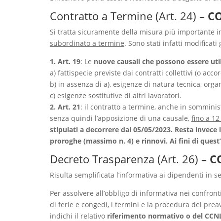
Contratto a Termine (Art. 24)
– C
Si tratta sicuramente della misura più importante i
subordinato a termine
. Sono stati infatti modificati 
1. Art. 19
: Le
nuove causali che possono essere util
a) fattispecie previste dai contratti collettivi (o accor
b) in assenza di a), esigenze di natura tecnica, orga
c) esigenze sostitutive di altri lavoratori.
2. Art. 21
: il contratto a termine, anche in sommini
senza quindi l’apposizione di una causale,
fino a 12
stipulati a decorrere dal 05/05/2023. Resta invec
proroghe (massimo n. 4) e rinnovi. Ai fini di ques
Decreto Trasparenza (Art. 26)
– C
Risulta semplificata l’informativa ai dipendenti in
Per assolvere all’obbligo di informativa nei confront
di ferie e congedi, i termini e la procedura del preavv
indichi il relativo
riferimento normativo o del CCNL