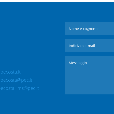
oecosta.it
roecosta@pec.it
ecosta.lims@pec.it