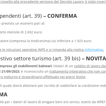
, rispetto alla precedente versione del Decreto Lavoro, è stato inse
pendenti (art. 39)
– CONFERMA
 previsto un esonero pari al:
orto mensile di 2.692 euro;
atore (compresa la tredicesima) sia inferiore a 1.923 euro.
e le istruzioni operative INPS e si rimanda alla nostra
informativa
.
tivo settore turismo (art. 39 bis)
– NOVITA
ompreso gli stabilimenti balneari
, titolari di un
reddito di lavoro d
l 21/09/2023
, è riconosciuto un
trattamento integrativo che non con
ro notturno e straordinario effettuato nei giorni festivi
.
il quale dovrà attestare per iscritto di soddisfare la condizione red
RMA
lità per i datori di lavoro di erogare beni e/o servizi, esenti da IRPEF