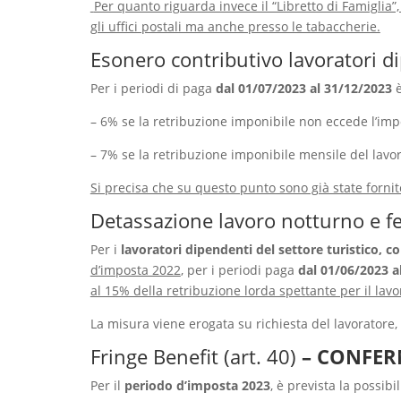
Per quanto riguarda invece il “Libretto di Famiglia”
gli uffici postali ma anche presso le tabaccherie.
Esonero contributivo lavoratori di
Per i periodi di paga
dal 01/07/2023 al 31/12/2023
è
– 6% se la retribuzione imponibile non eccede l’imp
– 7% se la retribuzione imponibile mensile del lavor
Si precisa che su questo punto sono già state fornit
Detassazione lavoro notturno e fes
Per i
lavoratori dipendenti del settore turistico, c
d’imposta 2022
, per i periodi paga
dal 01/06/2023 a
al 15% della retribuzione lorda spettante per il lavo
La misura viene erogata su richiesta del lavoratore, 
Fringe Benefit (art. 40)
– CONFE
Per il
periodo d’imposta 2023
, è prevista la possibi