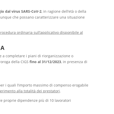
gio dal virus SARS-CoV-2
, in ragione dell’età o della
omunque che possano caratterizzare una situazione
ocedura ordinaria sull’applicativo disponibile al
MA
e a completare i piani di riorganizzazione o
proroga della CIGS
fino al 31/12/2023
, in presenza di
er i quali l’importo massimo di compenso erogabile
ferimento alla totalità dei prestatori
.
alle proprie dipendenze più di 10 lavoratori