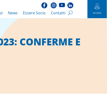
zi
News
Essere Socio
Contatti
023: CONFERME E