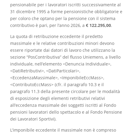
pensionabile per i lavoratori iscritti successivamente al
31 dicembre 1995 a forme pensionistiche obbligatorie e
per coloro che optano per la pensione con il sistema
contributivo è pari, per l’anno 2026, a
€
122.295,00
.
La quota di retribuzione eccedente il predetto
massimale e le relative contribuzioni minori devono
essere riportate dai datori di lavoro che utilizzano la
sezione “PosContributiva” del flusso Uniemens, a livello
individuale, nell’elemento <Denuncia Individuale>,
<DatiRetributivi>, <DatiParticolari>,
<EccedenzaMassimale>, <ImponibileEccMass>,
<ContributoEccMass> (cfr. il paragrafo 10.3 e il
paragrafo 11.3 della presente circolare per le modalità
di esposizione degli elementi retributivi relativi
all’eccedenza massimale dei soggetti iscritti al Fondo
pensioni lavoratori dello spettacolo e al Fondo Pensione
dei Lavoratori Sportivi).
L’imponibile eccedente il massimale non è compreso