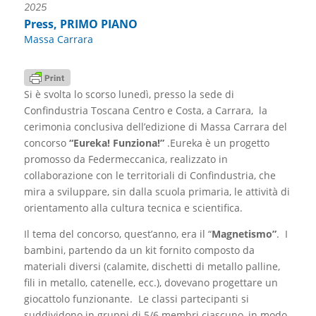
2025
Press
,
PRIMO PIANO
Massa Carrara
Si è svolta lo scorso lunedì, presso la sede di
Confindustria Toscana Centro e Costa, a Carrara, la
cerimonia conclusiva dell’edizione di Massa Carrara del
concorso
“Eureka! Funziona!”
.Eureka è un progetto
promosso da Federmeccanica, realizzato in
collaborazione con le territoriali di Confindustria, che
mira a sviluppare, sin dalla scuola primaria, le attività di
orientamento alla cultura tecnica e scientifica.
Il tema del concorso, quest’anno, era il “
Magnetismo”
. I
bambini, partendo da un kit fornito composto da
materiali diversi (calamite, dischetti di metallo palline,
fili in metallo, catenelle, ecc.), dovevano progettare un
giocattolo funzionante. Le classi partecipanti si
suddividono in gruppi di 5/6 membri ciascuno, in modo