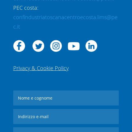
PEC costa:
confindustriatoscanacentroecosta.lims@pe
c.it
Privacy & Cookie Policy