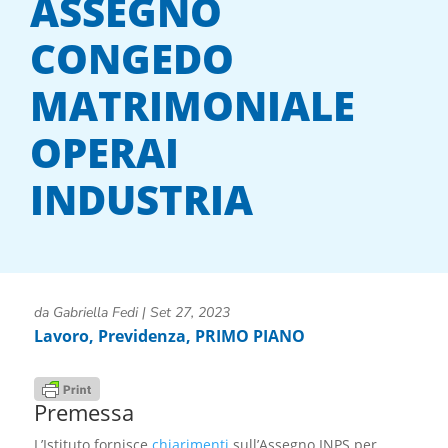
ASSEGNO
CONGEDO
MATRIMONIALE
OPERAI
INDUSTRIA
da
Gabriella Fedi
|
Set 27, 2023
Lavoro
,
Previdenza
,
PRIMO PIANO
Premessa
L’Istituto fornisce
chiarimenti
sull’
Assegno INPS per