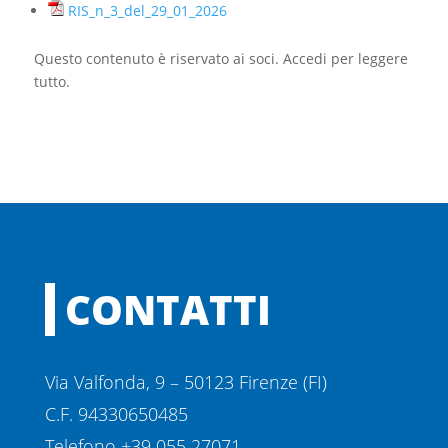
RIS_n_3_del_29_01_2026
Questo contenuto è riservato ai soci. Accedi per leggere
tutto.
CONTATTI
Via Valfonda, 9 – 50123 Firenze (FI)
C.F. 94330650485
Telefono +39 055 27071