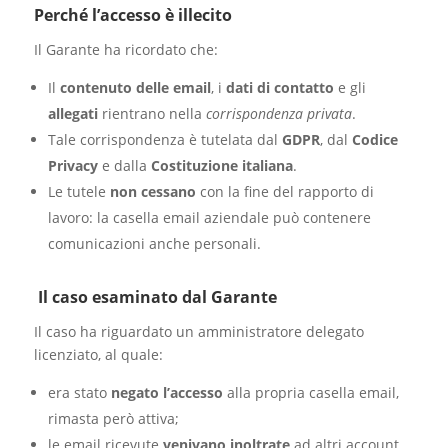
Perché l’accesso è illecito
Il Garante ha ricordato che:
Il
contenuto delle email
, i
dati di contatto
e gli
allegati
rientrano nella
corrispondenza privata
.
Tale corrispondenza è tutelata dal
GDPR
, dal
Codice
Privacy
e dalla
Costituzione italiana
.
Le tutele
non cessano
con la fine del rapporto di
lavoro: la casella email aziendale può contenere
comunicazioni anche personali.
Il caso esaminato dal Garante
Il caso ha riguardato un amministratore delegato
licenziato, al quale:
era stato
negato l’accesso
alla propria casella email,
rimasta però attiva;
le email ricevute
venivano inoltrate
ad altri account