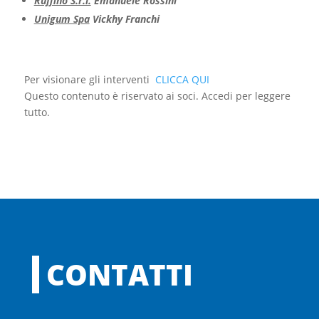
Ruffino S.r.l.
Emanuele Rossini
Unigum Spa
Vickhy Franchi
Per visionare gli interventi
CLICCA QUI
Questo contenuto è riservato ai soci. Accedi per leggere
tutto.
CONTATTI