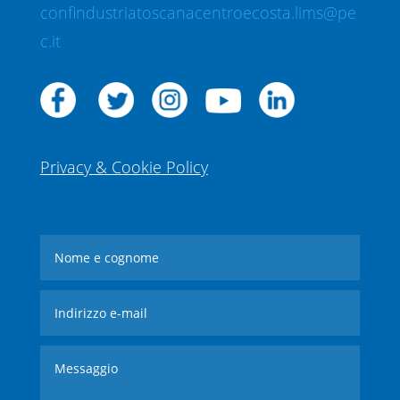
confindustriatoscanacentroecosta.lims@pe
c.it
Privacy & Cookie Policy