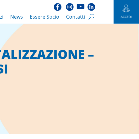
zi
News
Essere Socio
Contatti
TALIZZAZIONE –
SI