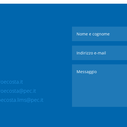
oecosta.it
roecosta@pec.it
ecosta.lims@pec.it