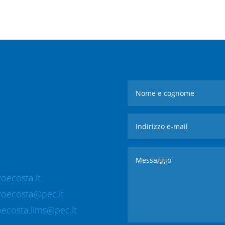
oecosta.it
roecosta@pec.it
ecosta.lims@pec.it