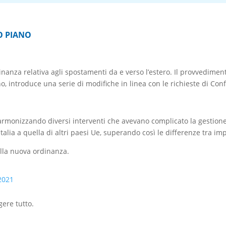
O PIANO
anza relativa agli spostamenti da e verso l’estero. Il provvedimento
nno, introduce una serie di modifiche in linea con le richieste di Con
monizzando diversi interventi che avevano complicato la gestione de
talia a quella di altri paesi Ue, superando così le differenze tra im
ella nuova ordinanza.
2021
gere tutto.