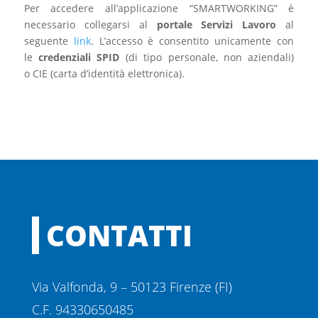
Per accedere all’applicazione “SMARTWORKING” è
necessario collegarsi al
portale Servizi Lavoro
al
seguente
link
. L’accesso è consentito unicamente con
le
credenziali SPID
(di tipo personale, non aziendali)
o CIE (carta d’identità elettronica).
CONTATTI
Via Valfonda, 9 – 50123 Firenze (FI)
C.F. 94330650485