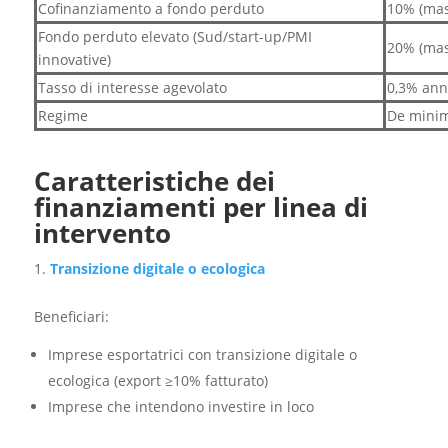
Cofinanziamento a fondo perduto
10% (mas
Fondo perduto elevato (Sud/start-up/PMI
20% (mas
innovative)
Tasso di interesse agevolato
0,3% ann
Regime
De minim
Caratteristiche dei
finanziamenti per linea di
intervento
Transizione digitale o ecologica
Beneficiari:​
Imprese esportatrici con transizione digitale o
ecologica (export ≥10% fatturato)
Imprese che intendono investire in loco