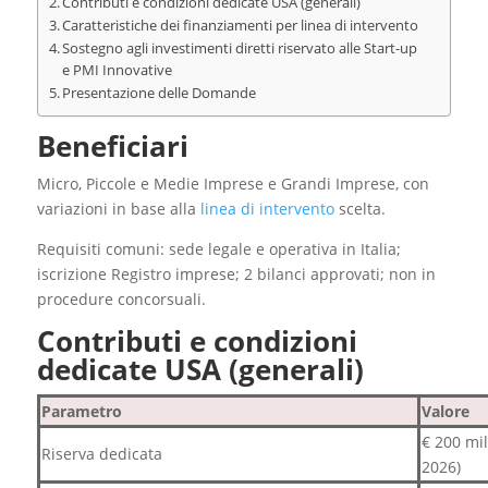
Contributi e condizioni dedicate USA (generali)
Caratteristiche dei finanziamenti per linea di intervento
Sostegno agli investimenti diretti riservato alle Start-up
e PMI Innovative
Presentazione delle Domande
Beneficiari
Micro, Piccole e Medie Imprese e Grandi Imprese, con
variazioni in base alla
linea di intervento
scelta.
Requisiti comuni: sede legale e operativa in Italia;
iscrizione Registro imprese; 2 bilanci approvati; non in
procedure concorsuali.​
Contributi e condizioni
dedicate USA (generali)
Parametro
Valore
€ 200 mil
Riserva dedicata
2026)