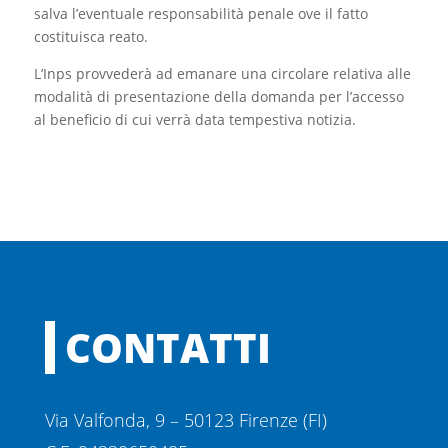
salva l’eventuale responsabilità penale ove il fatto
costituisca reato.
L’Inps provvederà ad emanare una circolare relativa alle
modalità di presentazione della domanda per l’accesso
al beneficio di cui verrà data tempestiva notizia.
CONTATTI
Via Valfonda, 9 – 50123 Firenze (FI)