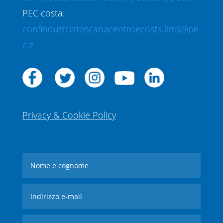
PEC costa:
confindustriatoscanacentroecosta.lims@pe
c.it
Privacy & Cookie Policy