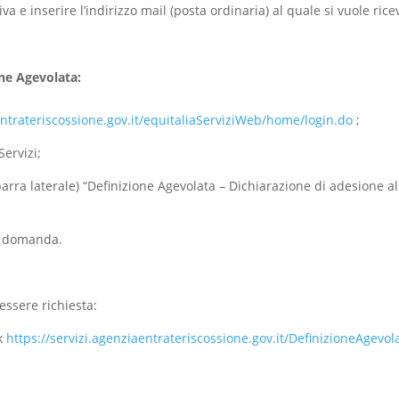
a iva e inserire l’indirizzo mail (posta ordinaria) al quale si vuole r
one Agevolata:
entrateriscossione.gov.it/equitaliaServiziWeb/home/login.do
;
ervizi;
barra laterale) “Definizione Agevolata – Dichiarazione di adesione a
la domanda.
essere richiesta:
nk
https://servizi.agenziaentrateriscossione.gov.it/DefinizioneAgevo