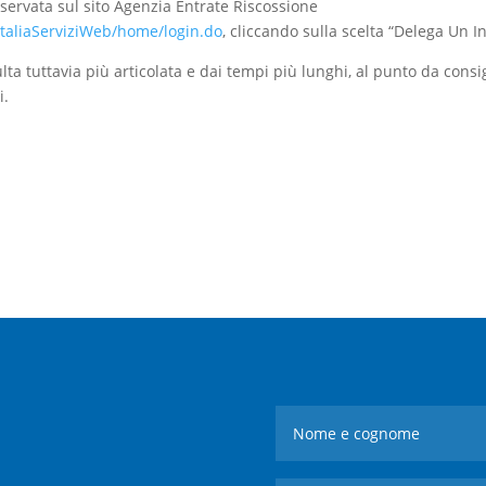
servata sul sito Agenzia Entrate Riscossione
uitaliaServiziWeb/home/login.do
, cliccando sulla scelta “Delega Un 
ulta tuttavia più articolata e dai tempi più lunghi, al punto da con
i.