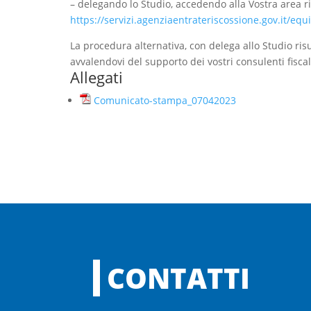
– delegando lo Studio, accedendo alla Vostra area ri
https://servizi.agenziaentrateriscossione.gov.it/eq
La procedura alternativa, con delega allo Studio ris
avvalendovi del supporto dei vostri consulenti fiscal
Allegati
Comunicato-stampa_07042023
CONTATTI