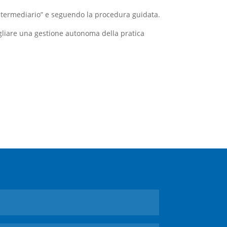
Intermediario” e seguendo la procedura guidata.
sigliare una gestione autonoma della pratica