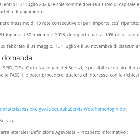
 entro il 31 luglio 2023, le sole somme dovute a titolo di capitale e
cartella di pagamento.
ro massimo di 18 rate consecutive di pari importo, così ripartite:
l 31 luglio e il 30 novembre 2023, di importo pari al 10% delle so
 28 febbraio, il 31 maggio, il 31 luglio e il 30 novembre di ciascun a
la domanda
PID, CIE e Carta Nazionale dei Servizi, è possibile acquisire il pros
ella FASE 1, e poter procedere, qualora di interesse, con la richies
aentrateriscossione.gov.it/equitaliaServiziWeb/home/login.do
;
ervizi;
arra laterale) “Definizione Agevolata – Prospetto Informativo”;