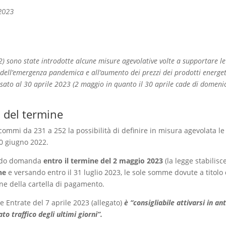
2023
 sono state introdotte alcune misure agevolative volte a supportare le i
i dell’emergenza pandemica e all’aumento dei prezzi dei prodotti energet
sato al 30 aprile 2023 (2 maggio in quanto il 30 aprile cade di domenic
 del termine
commi da 231 a 252 la possibilità di definire in misura agevolata le c
30 giugno 2022.
tando domanda
entro il termine del 2 maggio 2023
(la legge stabilisc
he
e versando entro il 31 luglio 2023, le sole somme dovute a titolo 
ne della cartella di pagamento.
 Entrate del 7 aprile 2023 (allegato)
è “consigliabile attivarsi in ant
to traffico degli ultimi giorni”.