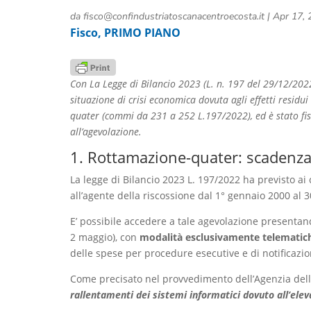
da
fisco@confindustriatoscanacentroecosta.it
|
Apr 17, 
Fisco
,
PRIMO PIANO
Con La Legge di Bilancio 2023 (L. n. 197 del 29/12/2022)
situazione di crisi economica dovuta agli effetti residu
quater (commi da 231 a 252 L.197/2022), ed è stato fis
all’agevolazione.
1. Rottamazione-quater: scadenza
La legge di Bilancio 2023 L. 197/2022 ha previsto ai 
all’agente della riscossione dal 1° gennaio 2000 al 
E’ possibile accedere a tale agevolazione presen
2 maggio), con
modalità esclusivamente telematic
delle spese per procedure esecutive e di notificazio
Come precisato nel provvedimento dell’Agenzia delle
rallentamenti dei sistemi informatici dovuto all’eleva