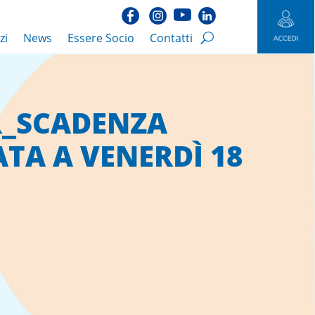
zi
News
Essere Socio
Contatti
R_SCADENZA
A A VENERDÌ 18