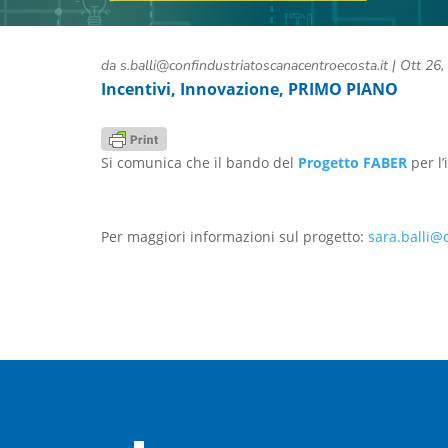
da
s.balli@confindustriatoscanacentroecosta.it
|
Ott 26,
Incentivi
,
Innovazione
,
PRIMO PIANO
Si comunica che il bando del
Progetto FABER
per l’
Per maggiori informazioni sul progetto:
sara.balli@c