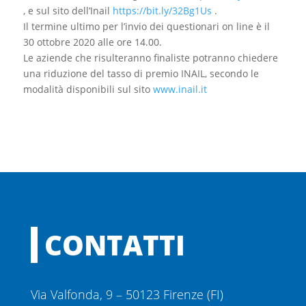
, e sul sito dell’Inail
https://bit.ly/32Bg1Us
.
Il termine ultimo per l’invio dei questionari on line è il
30 ottobre 2020 alle ore 14.00.
Le aziende che risulteranno finaliste potranno chiedere
una riduzione del tasso di premio INAIL, secondo le
modalità disponibili sul sito
www.inail.it
CONTATTI
Via Valfonda, 9 – 50123 Firenze (FI)