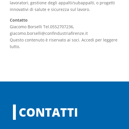
lavoratori, gestione degli appalti/subappalti, o progetti
innovativi di salute e sicurezza sul lavoro.
Contatto
Giacomo Borselli Tel.0552707236,
giacomo.borselli@confindustriafirenze.it
Questo contenuto è riservato ai soci. Accedi per leggere
tutto.
CONTATTI