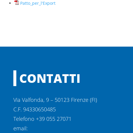
Patto_per_l'Export
CONTATTI
Via Valfonda, 9 – 50123 Firenze (FI)
C.F. 94330650485
Telefono +39 055 27071
email: